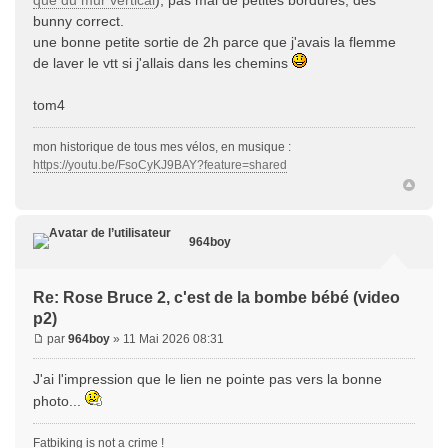
que du mur vertical
), pas mal de petites bordures, des
bunny correct.
une bonne petite sortie de 2h parce que j'avais la flemme
de laver le vtt si j'allais dans les chemins
tom4
mon historique de tous mes vélos, en musique :
https://youtu.be/FsoCyKJ9BAY?feature=shared
964boy
Re: Rose Bruce 2, c'est de la bombe bébé (video
p2)
par
964boy
» 11 Mai 2026 08:31
J'ai l'impression que le lien ne pointe pas vers la bonne
photo...
Fatbiking is not a crime !