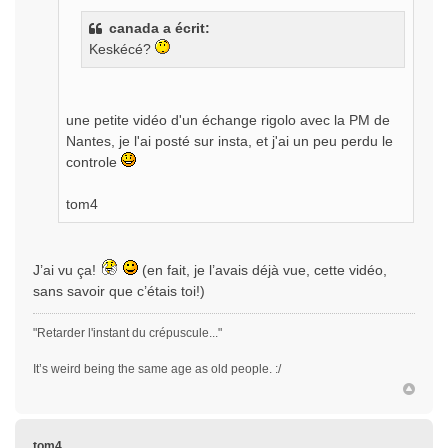
canada a écrit:
Keskécé?
une petite vidéo d'un échange rigolo avec la PM de
Nantes, je l'ai posté sur insta, et j'ai un peu perdu le
controle
tom4
J’ai vu ça!
(en fait, je l’avais déjà vue, cette vidéo,
sans savoir que c’étais toi!)
"Retarder l'instant du crépuscule..."
It’s weird being the same age as old people. :/
tom4