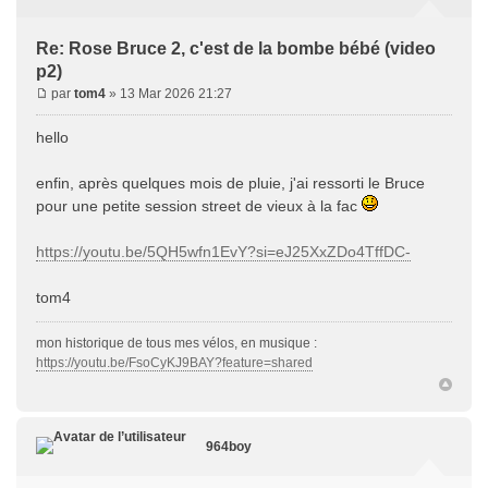
Re: Rose Bruce 2, c'est de la bombe bébé (video
p2)
par
tom4
» 13 Mar 2026 21:27
hello
enfin, après quelques mois de pluie, j'ai ressorti le Bruce
pour une petite session street de vieux à la fac
https://youtu.be/5QH5wfn1EvY?si=eJ25XxZDo4TffDC-
tom4
mon historique de tous mes vélos, en musique :
https://youtu.be/FsoCyKJ9BAY?feature=shared
964boy