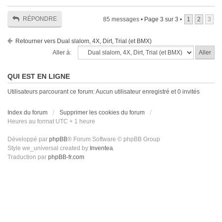
RÉPONDRE
85 messages •
Page
3
sur
3
•
1
2
3
Retourner vers Dual slalom, 4X, Dirt, Trial (et BMX)
Aller à:
QUI EST EN LIGNE
Utilisateurs parcourant ce forum: Aucun utilisateur enregistré et 0 invités
Index du forum
Supprimer les cookies du forum
Heures au format UTC + 1 heure
Développé par
phpBB
® Forum Software © phpBB Group
Style we_universal created by
Inventea
.
Traduction par
phpBB-fr.com