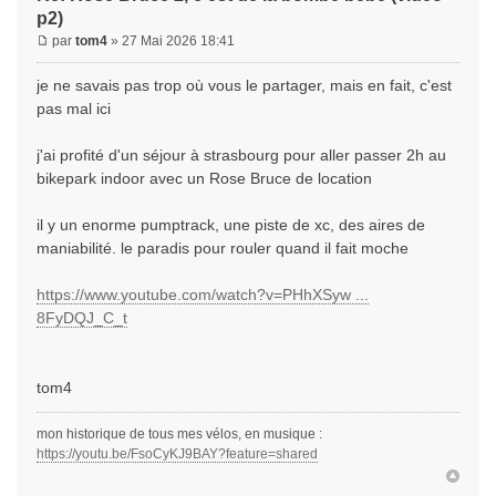
p2)
par
tom4
» 27 Mai 2026 18:41
je ne savais pas trop où vous le partager, mais en fait, c'est
pas mal ici
j'ai profité d'un séjour à strasbourg pour aller passer 2h au
bikepark indoor avec un Rose Bruce de location
il y un enorme pumptrack, une piste de xc, des aires de
maniabilité. le paradis pour rouler quand il fait moche
https://www.youtube.com/watch?v=PHhXSyw ...
8FyDQJ_C_t
tom4
mon historique de tous mes vélos, en musique :
https://youtu.be/FsoCyKJ9BAY?feature=shared