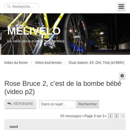
MÉLIVÉLO
Le vélo sous toutes ses formes
Index du forum
Vélos tout-terrain
Dual slalom, 4X, Dirt, Trial (et BMX)
Rose Bruce 2, c'est de la bombe bébé
(video p2)
RÉPONDRE
85 messages •
Page
3
sur
3
•
1
2
3
tom4