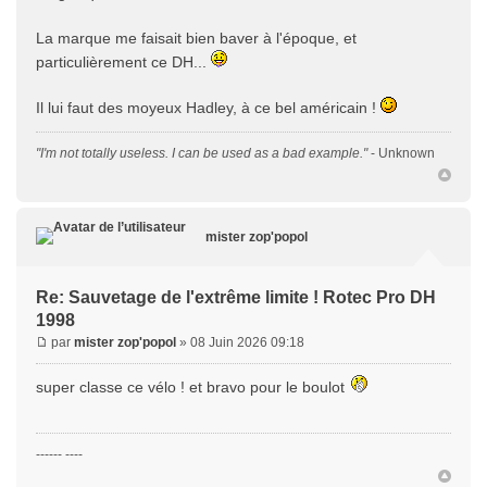
La marque me faisait bien baver à l'époque, et
particulièrement ce DH...
Il lui faut des moyeux Hadley, à ce bel américain !
"I'm not totally useless. I can be used as a bad example."
- Unknown
mister zop'popol
Re: Sauvetage de l'extrême limite ! Rotec Pro DH
1998
par
mister zop'popol
» 08 Juin 2026 09:18
super classe ce vélo ! et bravo pour le boulot
------ ----