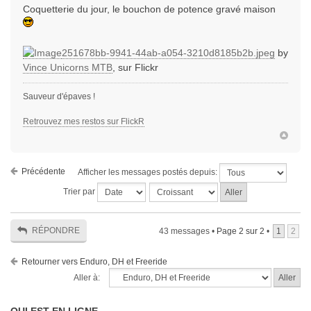
Coquetterie du jour, le bouchon de potence gravé maison
251678bb-9941-44ab-a054-3210d8185b2b.jpeg
by
Vince Unicorns MTB
, sur Flickr
Sauveur d'épaves !
Retrouvez mes restos sur FlickR
Précédente
Afficher les messages postés depuis:
Trier par
RÉPONDRE
43 messages •
Page
2
sur
2
•
1
2
Retourner vers Enduro, DH et Freeride
Aller à: