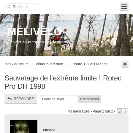
MÉLIVÉLO
Le vélo sous toutes ses formes
Index du forum
Vélos tout-terrain
Enduro, DH et Freeride
Sauvetage de l'extrême limite ! Rotec
Pro DH 1998
RÉPONDRE
43 messages •
Page
2
sur
2
•
1
2
canada