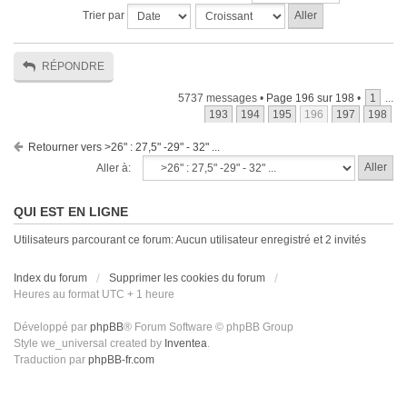
Trier par
RÉPONDRE
5737 messages •
Page
196
sur
198
•
1
...
193
194
195
196
197
198
Retourner vers >26" : 27,5" -29" - 32" ...
Aller à:
QUI EST EN LIGNE
Utilisateurs parcourant ce forum: Aucun utilisateur enregistré et 2 invités
Index du forum
Supprimer les cookies du forum
Heures au format UTC + 1 heure
Développé par
phpBB
® Forum Software © phpBB Group
Style we_universal created by
Inventea
.
Traduction par
phpBB-fr.com