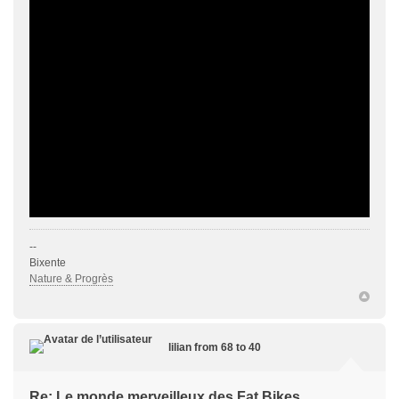
--
Bixente
Nature & Progrès
lilian from 68 to 40
Re: Le monde merveilleux des Fat Bikes