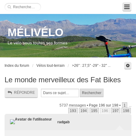
MÉLIVÉLO
Le vélo sous toutes ses formes
Index du forum
Vélos tout-terrain
>26" : 27,5" -29" - 32" ...
Le monde merveilleux des Fat Bikes
RÉPONDRE
5737 messages •
Page
196
sur
198
•
1
...
193
194
195
196
197
198
radgab