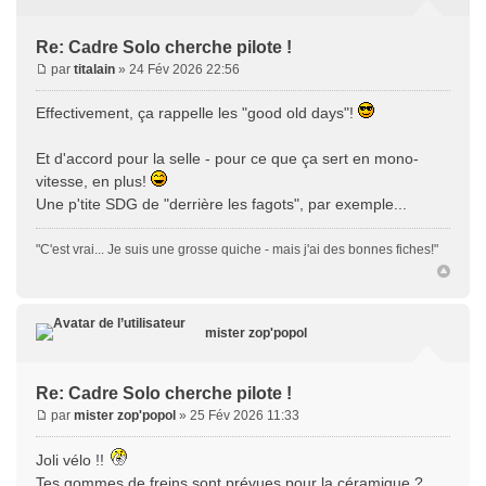
Re: Cadre Solo cherche pilote !
par
titalain
» 24 Fév 2026 22:56
Effectivement, ça rappelle les "good old days"!
Et d'accord pour la selle - pour ce que ça sert en mono-
vitesse, en plus!
Une p'tite SDG de "derrière les fagots", par exemple...
"C'est vrai... Je suis une grosse quiche - mais j'ai des bonnes fiches!"
mister zop'popol
Re: Cadre Solo cherche pilote !
par
mister zop'popol
» 25 Fév 2026 11:33
Joli vélo !!
Tes gommes de freins sont prévues pour la céramique ?