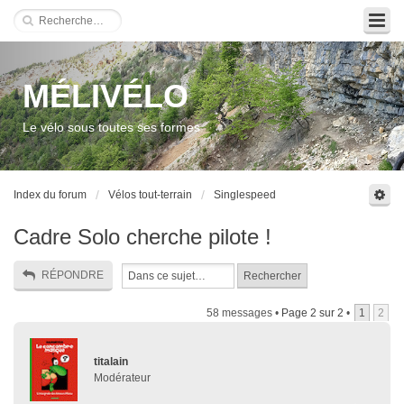
MÉLIVÉLO
Le vélo sous toutes ses formes
Index du forum
Vélos tout-terrain
Singlespeed
Cadre Solo cherche pilote !
RÉPONDRE
58 messages •
Page
2
sur
2
•
1
2
titalain
Modérateur