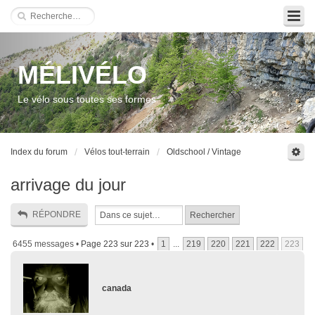
MÉLIVÉLO
Le vélo sous toutes ses formes
Index du forum
Vélos tout-terrain
Oldschool / Vintage
arrivage du jour
RÉPONDRE
6455 messages •
Page
223
sur
223
•
1
...
219
220
221
222
223
canada