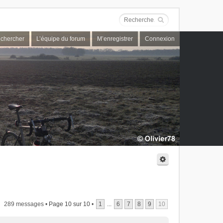
chercher
L’équipe du forum
M’enregistrer
Connexion
289 messages •
Page
10
sur
10
•
1
...
6
7
8
9
10