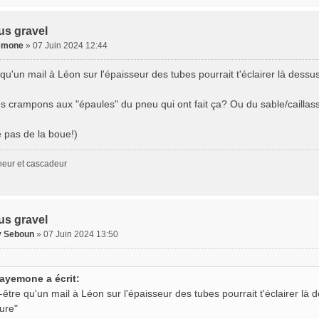
us gravel
emone
» 07 Juin 2024 12:44
qu'un mail à Léon sur l'épaisseur des tubes pourrait t'éclairer là dess
es crampons aux "épaules" du pneu qui ont fait ça? Ou du sable/caillas
e pas de la boue!)
neur et cascadeur
us gravel
 Seboun
» 07 Juin 2024 13:50
ayemone a écrit:
-être qu'un mail à Léon sur l'épaisseur des tubes pourrait t'éclairer l
nure"