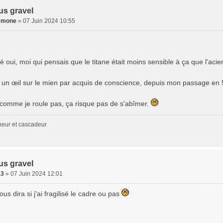
us gravel
emone
» 07 Juin 2024 10:55
 oui, moi qui pensais que le titane était moins sensible à ça que l'acier
ai un œil sur le mien par acquis de conscience, depuis mon passage e
comme je roule pas, ça risque pas de s'abîmer.
neur et cascadeur
us gravel
13
» 07 Juin 2024 12:01
ous dira si j'ai fragilisé le cadre ou pas