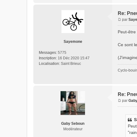
Re: Pne
par
Say
Peut-être 
Sayemone
Ce sont l
Messages:
5775
(J'imagin
Inscription:
16 Déc 2020 15:47
Localisation:
Saint Brieuc
Cyclo-boui
Re: Pne
par
Gaby
S
Gaby Seboun
Peut
Modérateur
"rai