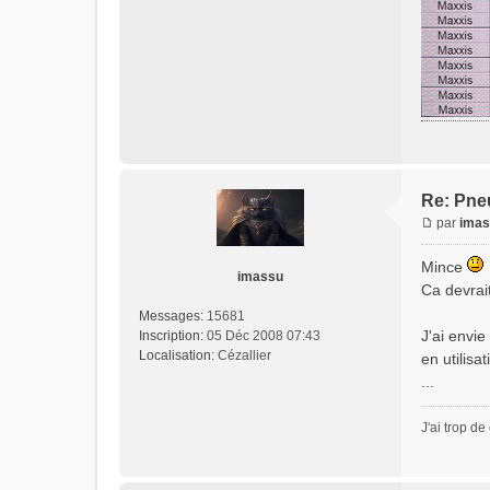
Re: Pne
par
imas
Mince
imassu
Ca devrai
Messages:
15681
J'ai envi
Inscription:
05 Déc 2008 07:43
Localisation:
Cézallier
en utilisa
...
J'ai trop de