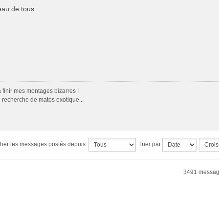
eau de tous :
 finir mes montages bizarres !
 recherche de matos exotique...
cher les messages postés depuis:
Trier par
3491 messag