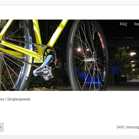
FAQ
Re
ies / Singlespeeds
3491 messag