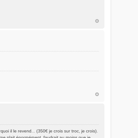
uoi il le revend... (350€ je crois sur troc, je crois).
 il me plait énormément, faudrait au moins que je