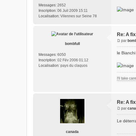
Messages:
2652
Inscription:
06 Juil 2009 15:11
Localisation:
Vilennes sur Seine 78
Re: A fi
par
bomb
bombfull
le Bianch
Messages:
6050
Inscription:
02 Fév 2006 01:12
Localisation:
pays du claquos
I'll take car
Re: A fi
par
cana
Le déterr
canada