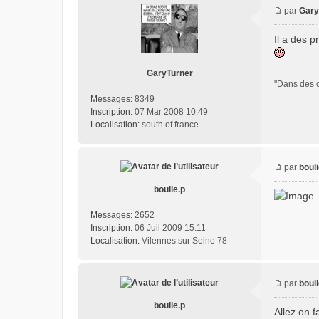
par
Gary
Il a des p
GaryTurner
"Dans des c
Messages:
8349
Inscription:
07 Mar 2008 10:49
Localisation:
south of france
par
bouli
boulie.p
Messages:
2652
Inscription:
06 Juil 2009 15:11
Localisation:
Vilennes sur Seine 78
par
bouli
boulie.p
Allez on f