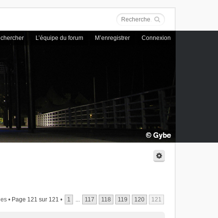
chercher
L’équipe du forum
M’enregistrer
Connexion
es •
Page
121
sur
121
•
1
...
117
118
119
120
121