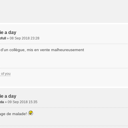
xie a day
full
» 08 Sep 2018 23:28
i d'un collègue, mis en vente malheureusement
e of you
xie a day
da
» 09 Sep 2018 15:35
age de malade!