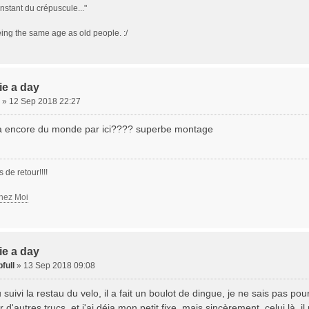
instant du crépuscule..."
being the same age as old people. :/
xie a day
» 12 Sep 2018 22:27
 a encore du monde par ici???? superbe montage
s de retour!!!!
hez Moi
xie a day
full
» 13 Sep 2018 09:08
u suivi la restau du velo, il a fait un boulot de dingue, je ne sais pas pourq
r d'autres trucs, et j'ai déja mon petit fixe, mais sincèrement, celui là,