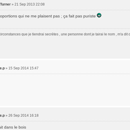
Turner
» 21 Sep 2013 22:08
roportions qui ne me plaisent pas ; ça fait pas puriste
irconstances que je tiendrai secrètes , une personne dont je tairai le nom , m'a dit
e.p
» 15 Sep 2014 15:47
e.p
» 26 Sep 2014 16:18
ait dans le bois