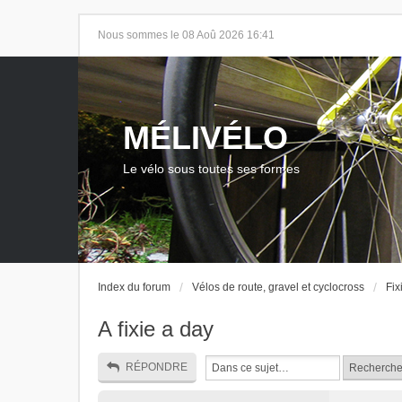
Nous sommes le 08 Aoû 2026 16:41
MÉLIVÉLO
Le vélo sous toutes ses formes
Index du forum
Vélos de route, gravel et cyclocross
Fix
A fixie a day
RÉPONDRE