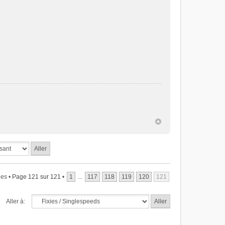
es •
Page
121
sur
121
•
1
...
117
118
119
120
121
Aller à: