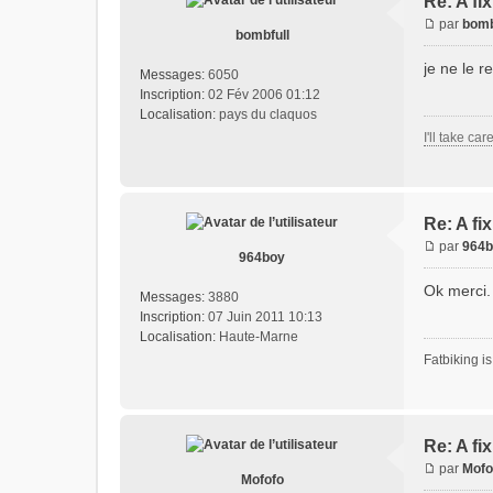
Re: A fi
par
bomb
bombfull
je ne le r
Messages:
6050
Inscription:
02 Fév 2006 01:12
Localisation:
pays du claquos
I'll take car
Re: A fi
par
964b
964boy
Ok merci
Messages:
3880
Inscription:
07 Juin 2011 10:13
Localisation:
Haute-Marne
Fatbiking is
Re: A fi
par
Mofo
Mofofo