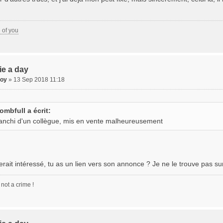
e of you
xie a day
oy
» 13 Sep 2018 11:18
ombfull a écrit:
ianchi d'un collègue, mis en vente malheureusement
rait intéressé, tu as un lien vers son annonce ? Je ne le trouve pas su
 not a crime !