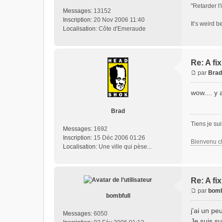
"Retarder l'
Messages:
13152
Inscription:
20 Nov 2006 11:40
It’s weird 
Localisation:
Côte d'Emeraude
Re: A fi
par
Brad
wow.... y
Brad
Tiens je sui
Messages:
1692
Inscription:
15 Déc 2006 01:26
Bienvenu c
Localisation:
Une ville qui pèse...
Re: A fi
par
bomb
bombfull
j'ai un pe
Messages:
6050
Je suis su