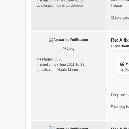
Inscription:
02 Fév 2006 01:12
l'essai.
Localisation:
pays du claquos
I'll take car
Re: A fi
par
964b
964boy
Messages:
3880
b
Inscription:
07 Juin 2011 10:13
Localisation:
Haute-Marne
le B
Un pote se
Fatbiking is