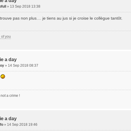
xie a day
full
» 13 Sep 2018 13:38
etrouve pas non plus.... je tiens au jus si je croise le collègue tantôt.
e of you
xie a day
oy
» 14 Sep 2018 08:37
.
 not a crime !
xie a day
fo
» 14 Sep 2018 19:46