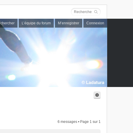
chercher
L’équipe du forum
M’enregistrer
Connexion
6 messages • Page
1
sur
1