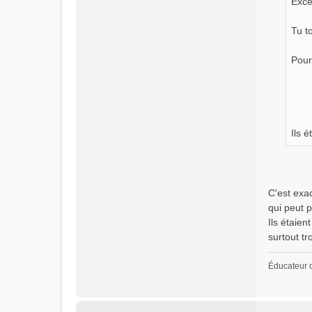
Exce
Tu t
Pour
Ils é
C'est exac
qui peut 
Ils étaien
surtout t
Éducateur 