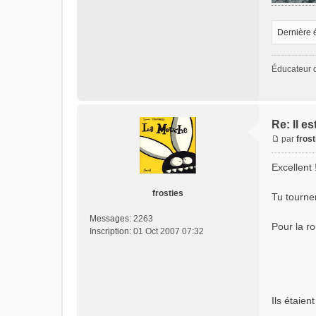
Dernière 
Éducateur 
Re: Il est
par
frost
Excellent 
frosties
Tu tourner
Messages:
2263
Pour la ro
Inscription:
01 Oct 2007 07:32
Ils étaien