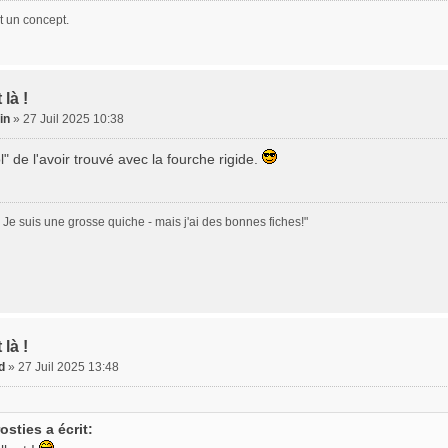
st un concept.
 là !
ain
» 27 Juil 2025 10:38
l" de l'avoir trouvé avec la fourche rigide.
.. Je suis une grosse quiche - mais j'ai des bonnes fiches!"
 là !
d
» 27 Juil 2025 13:48
rosties a écrit: