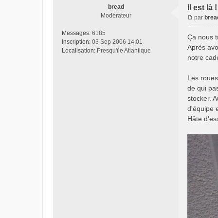
bread
Il est là !
Modérateur
par
brea
Messages:
6185
Ça nous t
Inscription:
03 Sep 2006 14:01
Après avoi
Localisation:
Presqu'île Atlantique
notre cad
Les roues 
de qui pas
stocker. 
d'équipe 
Hâte d'es