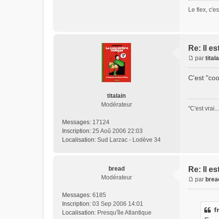
Le flex, c'e
Re: Il est
par
tital
C'est "coo
titalain
Modérateur
"C'est vrai.
Messages:
17124
Inscription:
25 Aoû 2006 22:03
Localisation:
Sud Larzac - Lodève 34
bread
Re: Il est
Modérateur
par
brea
Messages:
6185
Inscription:
03 Sep 2006 14:01
f
Localisation:
Presqu'île Atlantique