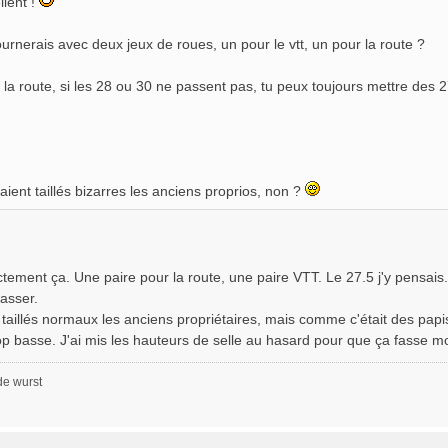
llent !
ournerais avec deux jeux de roues, un pour le vtt, un pour la route ?
 la route, si les 28 ou 30 ne passent pas, tu peux toujours mettre des 2
taient taillés bizarres les anciens proprios, non ?
tement ça. Une paire pour la route, une paire VTT. Le 27.5 j'y pensais.
passer.
t taillés normaux les anciens propriétaires, mais comme c'était des papis
rop basse. J'ai mis les hauteurs de selle au hasard pour que ça fasse m
de wurst