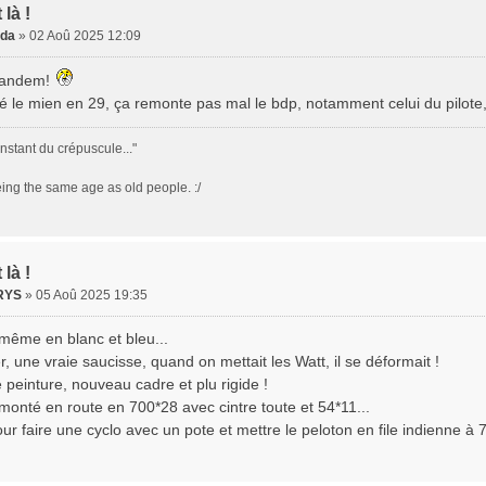
 là !
da
» 02 Aoû 2025 12:09
 tandem!
yé le mien en 29, ça remonte pas mal le bdp, notamment celui du pilote,
instant du crépuscule..."
being the same age as old people. :/
 là !
RYS
» 05 Aoû 2025 19:35
 même en blanc et bleu...
, une vraie saucisse, quand on mettait les Watt, il se déformait !
 peinture, nouveau cadre et plu rigide !
 monté en route en 700*28 avec cintre toute et 54*11...
ur faire une cyclo avec un pote et mettre le peloton en file indienne à 