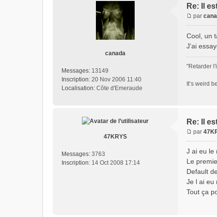
Re: Il est
par
cana
Cool, un
J’ai essa
canada
"Retarder l'
Messages:
13149
Inscription:
20 Nov 2006 11:40
It’s weird 
Localisation:
Côte d'Emeraude
Re: Il est
par
47K
47KRYS
J ai eu le
Messages:
3763
Le premier
Inscription:
14 Oct 2008 17:14
Default de
Je l ai eu
Tout ça po