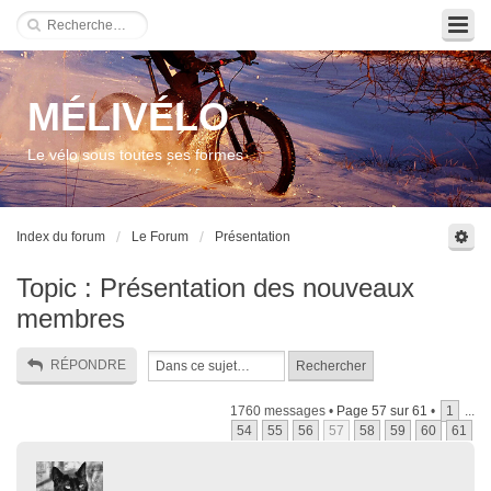
MÉLIVÉLO
Le vélo sous toutes ses formes
Index du forum
Le Forum
Présentation
Topic : Présentation des nouveaux
membres
RÉPONDRE
1760 messages •
Page
57
sur
61
•
1
...
54
55
56
57
58
59
60
61