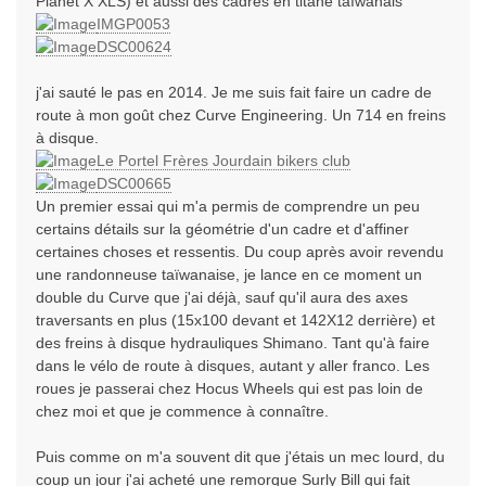
Planet X XLS) et aussi des cadres en titane taïwanais
IMGP0053
DSC00624
j'ai sauté le pas en 2014. Je me suis fait faire un cadre de
route à mon goût chez Curve Engineering. Un 714 en freins
à disque.
Le Portel Frères Jourdain bikers club
DSC00665
Un premier essai qui m'a permis de comprendre un peu
certains détails sur la géométrie d'un cadre et d'affiner
certaines choses et ressentis. Du coup après avoir revendu
une randonneuse taïwanaise, je lance en ce moment un
double du Curve que j'ai déjà, sauf qu'il aura des axes
traversants en plus (15x100 devant et 142X12 derrière) et
des freins à disque hydrauliques Shimano. Tant qu'à faire
dans le vélo de route à disques, autant y aller franco. Les
roues je passerai chez Hocus Wheels qui est pas loin de
chez moi et que je commence à connaître.
Puis comme on m'a souvent dit que j'étais un mec lourd, du
coup un jour j'ai acheté une remorque Surly Bill qui fait