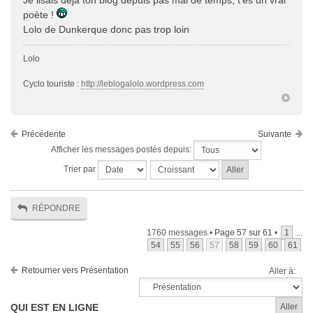
Je lisais déjà ton blog depuis pas mal de temps, t'es un vrai
poète !
Lolo de Dunkerque donc pas trop loin
Lolo
Cyclo touriste :
http://leblogalolo.wordpress.com
Précédente
Suivante
Afficher les messages postés depuis:
Trier par
RÉPONDRE
1760 messages •
Page
57
sur
61
•
1
...
54
55
56
57
58
59
60
61
Retourner vers Présentation
Aller à:
QUI EST EN LIGNE