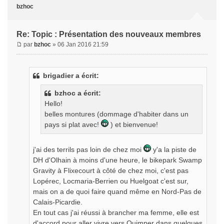
bzhoc
Re: Topic : Présentation des nouveaux membres
par
bzhoc
» 06 Jan 2016 21:59
brigadier a écrit:
bzhoc a écrit:
Hello!
belles montures (dommage d'habiter dans un
pays si plat avec!
) et bienvenue!
j'ai des terrils pas loin de chez moi
y'a la piste de
DH d'Olhain à moins d'une heure, le bikepark Swamp
Gravity à Flixecourt à côté de chez moi, c'est pas
Lopérec, Locmaria-Berrien ou Huelgoat c'est sur,
mais on a de quoi faire quand même en Nord-Pas de
Calais-Picardie.
En tout cas j'ai réussi à brancher ma femme, elle est
d'accord pour aller vivre vers Quimper dans quelques