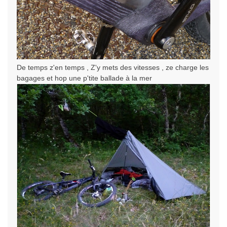
De temps z'en temps , Z'y mets des vitesses , ze charge les
bagages et hop une p'tite ballade à la mer