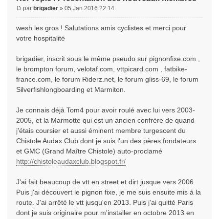
par
brigadier
» 05 Jan 2016 22:14
wesh les gros ! Salutations amis cyclistes et merci pour
votre hospitalité
brigadier, inscrit sous le même pseudo sur pignonfixe.com ,
le brompton forum, velotaf.com, vttpicard.com , fatbike-
france.com, le forum Riderz.net, le forum gliss-69, le forum
Silverfishlongboarding et Marmiton.
Je connais déjà Tom4 pour avoir roulé avec lui vers 2003-
2005, et la Marmotte qui est un ancien confrère de quand
j'étais coursier et aussi éminent membre turgescent du
Chistole Audax Club dont je suis l'un des pères fondateurs
et GMC (Grand Maître Chistole) auto-proclamé
http://chistoleaudaxclub.blogspot.fr/
J'ai fait beaucoup de vtt en street et dirt jusque vers 2006.
Puis j'ai découvert le pignon fixe, je me suis ensuite mis à la
route. J'ai arrêté le vtt jusqu'en 2013. Puis j'ai quitté Paris
dont je suis originaire pour m'installer en octobre 2013 en