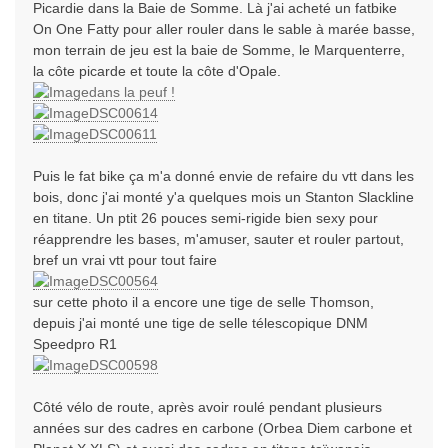
Picardie dans la Baie de Somme. Là j'ai acheté un fatbike
On One Fatty pour aller rouler dans le sable à marée basse,
mon terrain de jeu est la baie de Somme, le Marquenterre,
la côte picarde et toute la côte d'Opale.
dans la peuf !
DSC00614
DSC00611
Puis le fat bike ça m'a donné envie de refaire du vtt dans les
bois, donc j'ai monté y'a quelques mois un Stanton Slackline
en titane. Un ptit 26 pouces semi-rigide bien sexy pour
réapprendre les bases, m'amuser, sauter et rouler partout,
bref un vrai vtt pour tout faire
DSC00564
sur cette photo il a encore une tige de selle Thomson,
depuis j'ai monté une tige de selle télescopique DNM
Speedpro R1
DSC00598
Côté vélo de route, après avoir roulé pendant plusieurs
années sur des cadres en carbone (Orbea Diem carbone et