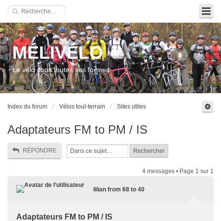
MÉLIVÉLO
Le vélo sous toutes ses formes
Index du forum
Vélos tout-terrain
Sites utiles
Adaptateurs FM to PM / IS
RÉPONDRE
4 messages • Page
1
sur
1
lilian from 68 to 40
Adaptateurs FM to PM / IS