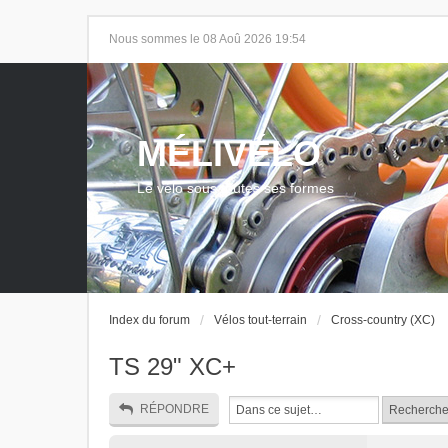
Nous sommes le 08 Aoû 2026 19:54
MÉLIVÉLO
Le vélo sous toutes ses formes
Index du forum
Vélos tout-terrain
Cross-country (XC)
TS 29" XC+
RÉPONDRE