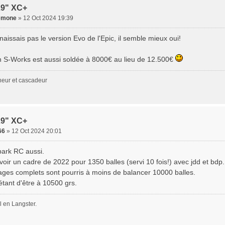
29" XC+
emone
» 12 Oct 2024 19:39
aissais pas le version Evo de l'Epic, il semble mieux oui!
n S-Works est aussi soldée à 8000€ au lieu de 12.500€
neur et cascadeur
29" XC+
66
» 12 Oct 2024 20:01
Spark RC aussi.
oir un cadre de 2022 pour 1350 balles (servi 10 fois!) avec jdd et bdp.
ges complets sont pourris à moins de balancer 10000 balles.
 étant d'être à 10500 grs.
 en Langster.