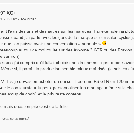
29" XC+
91
» 12 Oct 2024 22:37
ant l’avis des uns et des autres sur les marques. Par exemple j’ai plutôt
ussi, quand j’ai parlé avec les gars de la marque sur un salon cycles j’ai
our que l’on puisse avoir une conversation « normale »
 beaucoup autour de moi rouler sur des Axxome 3 GTR ou des Fraxion. Ç
xé sur rien).
s roues j’ai compris qu’il fallait choisir dans la gamme « pro » pour av
 Même si, il paraît, la production semble mieux maîtrisée (je sais ça d’
VTT si je devais en acheter un oui ce Théorème FS GTR en 120mm me s
avec le configurateur tu peux personnaliser ton montage même si le cho
beaucoup de choix) et le prix reste contenu.
e mais question prix c’est de la folie.
le vent de la liberté "