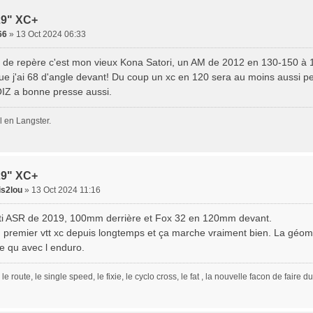
29" XC+
66
» 13 Oct 2024 06:33
 de repère c'est mon vieux Kona Satori, un AM de 2012 en 130-150 à 1
que j'ai 68 d'angle devant! Du coup un xc en 120 sera au moins aussi p
IZ a bonne presse aussi.
 en Langster.
29" XC+
is2lou
» 13 Oct 2024 11:16
eti ASR de 2019, 100mm derrière et Fox 32 en 120mm devant.
 premier vtt xc depuis longtemps et ça marche vraiment bien. La géomé
de qu avec l enduro.
, le route, le single speed, le fixie, le cyclo cross, le fat , la nouvelle facon de faire 