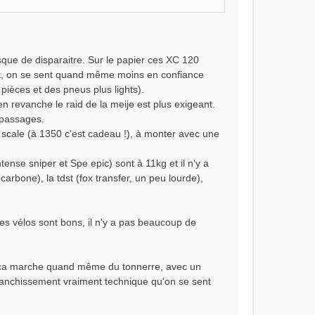
ue de disparaitre. Sur le papier ces XC 120
ent, on se sent quand même moins en confiance
ièces et des pneus plus lights).
 revanche le raid de la meije est plus exigeant.
 passages.
scale (à 1350 c'est cadeau !), à monter avec une
ntense sniper et Spe epic) sont à 11kg et il n'y a
carbone), la tdst (fox transfer, un peu lourde),
es vélos sont bons, il n'y a pas beaucoup de
 ça marche quand même du tonnerre, avec un
ranchissement vraiment technique qu'on se sent