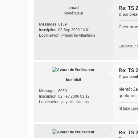
bread
Re: TS 
Modérateur
par
brea
Messages:
6189
C'est moch
Inscription:
03 Sep 2006 14:01
Localisation:
Presqu'île Atlantique
Éducateur 
Re: TS 
par
bomb
bombfull
bientôt 2a
Messages:
6050
quelques 
Inscription:
02 Fév 2006 01:12
Localisation:
pays du claquos
I'll take car
Re: TS 