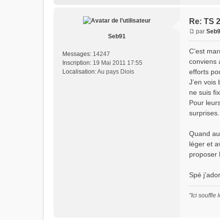
Re: TS 
par
Seb
Seb91
C’est marr
Messages:
14247
conviens a
Inscription:
19 Mai 2011 17:55
efforts p
Localisation:
Au pays Diois
J’en vois
ne suis fi
Pour leur
surprises.
Quand au 
léger et 
proposer 
Spé j’ador
"Ici souffle 