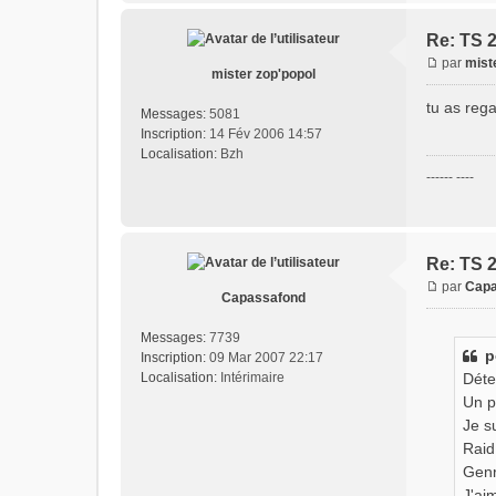
Re: TS 
par
mist
mister zop'popol
tu as reg
Messages:
5081
Inscription:
14 Fév 2006 14:57
Localisation:
Bzh
------ ----
Re: TS 
par
Capa
Capassafond
Messages:
7739
p
Inscription:
09 Mar 2007 22:17
Localisation:
Intérimaire
Déte
Un p
Je s
Raid
Genr
J'ai