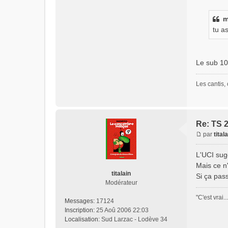
m
tu a
Le sub 10
Les cantis, 
Re: TS 
par
tital
L'UCI sug
Mais ce n
titalain
Si ça pas
Modérateur
"C'est vrai.
Messages:
17124
Inscription:
25 Aoû 2006 22:03
Localisation:
Sud Larzac - Lodève 34