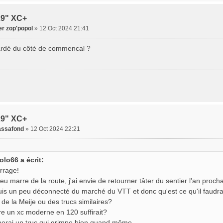
29" XC+
er zop'popol
» 12 Oct 2024 21:41
ardé du côté de commencal ?
29" XC+
ssafond
» 12 Oct 2024 22:21
olo66 a écrit:
rrage!
eu marre de la route, j'ai envie de retourner tâter du sentier l'an proc
uis un peu déconnecté du marché du VTT et donc qu'est ce qu'il faudr
 de la Meije ou des trucs similaires?
e un xc moderne en 120 suffirait?
merai un truc qui grimpe bien quand même.