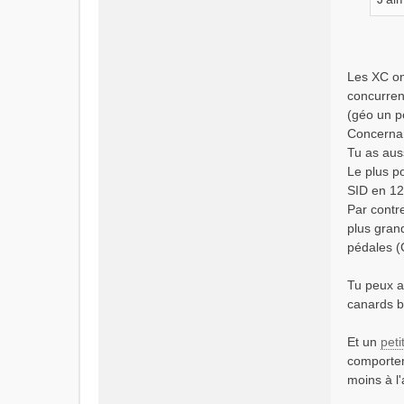
Les XC on
concurren
(géo un p
Concernan
Tu as aus
Le plus p
SID en 12
Par contre
plus grand
pédales (
Tu peux a
canards b
Et un
peti
comportem
moins à l'