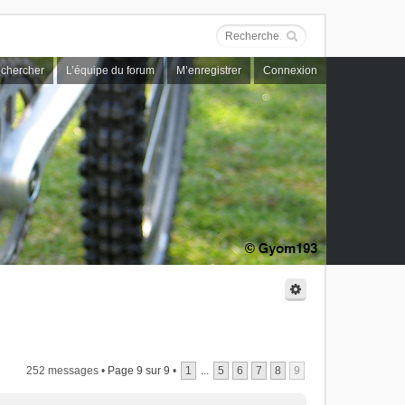
chercher
L’équipe du forum
M’enregistrer
Connexion
252 messages •
Page
9
sur
9
•
1
...
5
6
7
8
9