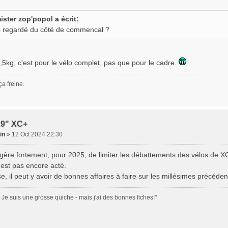
ister zop'popol a écrit:
s regardé du côté de commencal ?
,5kg, c'est pour le vélo complet, pas que pour le cadre.
ça freine.
29" XC+
ain
» 12 Oct 2024 22:30
gère fortement, pour 2025, de limiter les débattements des vélos de X
'est pas encore acté.
se, il peut y avoir de bonnes affaires à faire sur les millésimes précé
.. Je suis une grosse quiche - mais j'ai des bonnes fiches!"