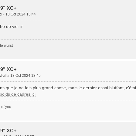
29" XC+
d
» 13 Oct 2024 13:44
e de vieillir
de wurst
29" XC+
full
» 13 Oct 2024 13:45
ns que je ne fais plus grand chose, mais le dernier essai bluffant, c'étai
poids de cadres ici
e of you
29" XC+