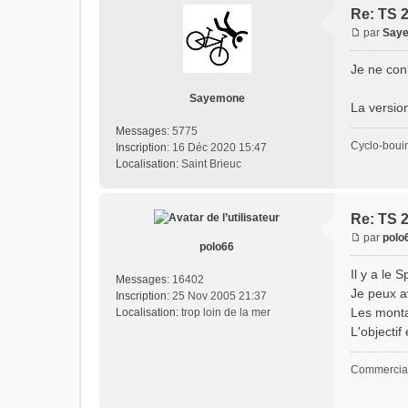
Re: TS 
par
Say
Je ne conn
Sayemone
La versio
Messages:
5775
Cyclo-boui
Inscription:
16 Déc 2020 15:47
Localisation:
Saint Brieuc
Re: TS 
par
polo
polo66
Il y a le 
Messages:
16402
Je peux av
Inscription:
25 Nov 2005 21:37
Les monta
Localisation:
trop loin de la mer
L'objectif
Commercial