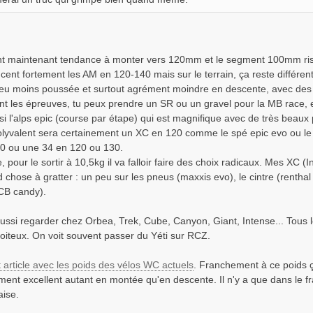
t maintenant tendance à monter vers 120mm et le segment 100mm risq
cent fortement les AM en 120-140 mais sur le terrain, ça reste différ
eu moins poussée et surtout agrément moindre en descente, avec des p
t les épreuves, tu peux prendre un SR ou un gravel pour la MB race, en
si l'alps epic (course par étape) qui est magnifique avec de très beaux
olyvalent sera certainement un XC en 120 comme le spé epic evo ou le 
0 ou une 34 en 120 ou 130.
, pour le sortir à 10,5kg il va falloir faire des choix radicaux. Mes XC (I
 chose à gratter : un peu sur les pneus (maxxis evo), le cintre (renthal 
CB candy).
ussi regarder chez Orbea, Trek, Cube, Canyon, Giant, Intense... Tous l
oiteux. On voit souvent passer du Yéti sur RCZ.
t article avec les poids des vélos WC actuels
. Franchement à ce poids
ent excellent autant en montée qu'en descente. Il n'y a que dans le f
aise.