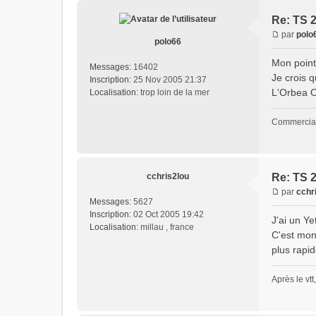
Re: TS 
par
polo
polo66
Mon point
Messages:
16402
Je crois 
Inscription:
25 Nov 2005 21:37
L'Orbea O
Localisation:
trop loin de la mer
Commercial
cchris2lou
Re: TS 
par
cchr
Messages:
5627
Inscription:
02 Oct 2005 19:42
J'ai un Y
Localisation:
millau , france
C'est mon
plus rapi
Après le vtt