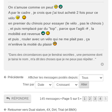
On s'amuse comme on peut
A par le cadre , je crois que j'ai tout acheté 2 fois pour ce
vélo
en premier du chinois pour essayer (le vélo , pas le chinois )
, et puis remplacé par du "top" , parce que l'agili:-# , la
mobilité est revenue
et puis , rouler avec un vélo qui ne me plait pas , ça
m'enlève la moitié du plaisir
"Dans des circonstances que je tiendrai secrètes , une personne dont
je tairai le nom , m'a dit des choses que je ne peux pas répéter . "
Précédente
Afficher les messages postés depuis:
Trier par
RÉPONDRE
145 messages •
Page
5
sur
5
•
1
2
3
4
5
Retourner vers Dual slalom, 4X, Dirt, Trial (et BMX)