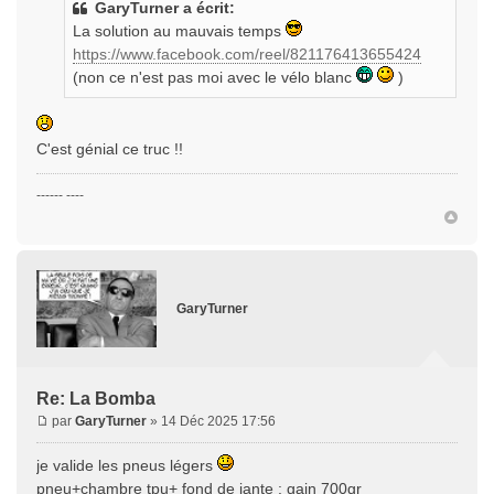
GaryTurner a écrit:
La solution au mauvais temps
https://www.facebook.com/reel/821176413655424
(non ce n'est pas moi avec le vélo blanc
)
C'est génial ce truc !!
------ ----
GaryTurner
Re: La Bomba
par
GaryTurner
» 14 Déc 2025 17:56
je valide les pneus légers
pneu+chambre tpu+ fond de jante : gain 700gr