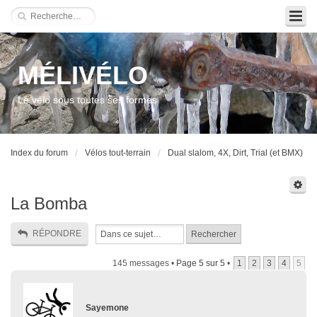
MÉLIVÉLO
Le vélo sous toutes ses formes
Index du forum
Vélos tout-terrain
Dual slalom, 4X, Dirt, Trial (et BMX)
La Bomba
RÉPONDRE
145 messages •
Page
5
sur
5
•
1
2
3
4
5
Sayemone