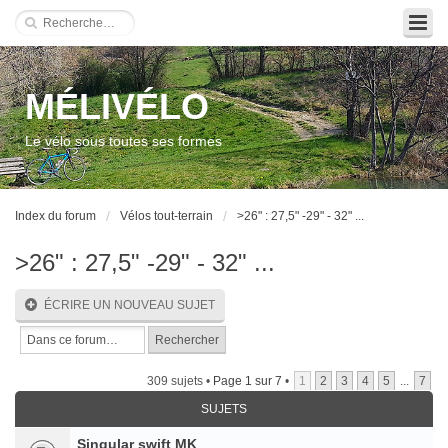
MÉLIVÉLO
Le vélo sous toutes ses formes
Index du forum
Vélos tout-terrain
>26" : 27,5" -29" - 32" ...
>26" : 27,5" -29" - 32" ...
ÉCRIRE UN NOUVEAU SUJET
309 sujets •
Page
1
sur
7
•
1
2
3
4
5
...
7
SUJETS
Singular swift MK