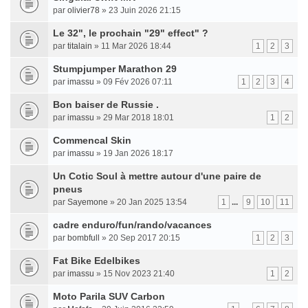
par
olivier78
» 23 Juin 2026 21:15
Le 32", le prochain "29" effect" ?
par
titalain
» 11 Mar 2026 18:44
1
2
3
Stumpjumper Marathon 29
par
imassu
» 09 Fév 2026 07:11
1
2
3
4
Bon baiser de Russie .
par
imassu
» 29 Mar 2018 18:01
1
2
Commencal Skin
par
imassu
» 19 Jan 2026 18:17
Un Cotic Soul à mettre autour d'une paire de
pneus
par
Sayemone
» 20 Jan 2025 13:54
1
...
9
10
11
cadre enduro/fun/rando/vacances
par
bombfull
» 20 Sep 2017 20:15
1
2
3
Fat Bike Edelbikes
par
imassu
» 15 Nov 2023 21:40
1
2
Moto Parila SUV Carbon