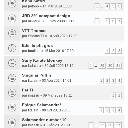
Kona Satori
par
polo66
» 14 Mar 2014 11:33
1
...
4
5
6
JRD 29" compact design
par
olivier78
» 11 Nov 2008 13:11
1
...
5
6
7
VTT Thomas
par
ShakaVTT
» 10 Aoû 2023 17:39
Edel le ptit gros
par
boulie.p
» 15 Mar 2016 17:10
1
2
3
Surly Karate Monkey
par
ladatura
» 30 Juil 2009 13:19
1
...
29
30
31
Singular Puffin
par
titalain
» 03 Aoû 2014 14:01
1
2
3
4
Fat Ti
par
imassu
» 09 Mar 2022 18:11
1
2
Epique Salamandre!
par
titalain
» 09 Oct 2013 20:05
1
2
3
4
Salamandre number 10
par
imassu
» 01 Déc 2012 19:15
1
...
35
36
37