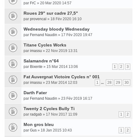
par
FrC
» 20 Mar 2020 14:57
Roues 29" sur cadre 27,5"
par
provencal
» 18 Fév 2020 16:10
Wednesday bloody Wednesday
par
Fernand Naudin
» 17 Fév 2020 19:47
Titane Cycles Works
par
imassu
» 22 Nov 2019 13:31
Salamandre n°64
par
Bixente
» 15 Mar 2014 13:06
1
2
3
Fat Auvergnat Victoire Cycles n° 001
par
imassu
» 23 Mar 2014 12:03
1
...
28
29
30
Darth Fater
par
Fernand Naudin
» 23 Fév 2019 16:17
Twenty 2 Cycles Bully Ti
par
radgab
» 17 Nov 2017 11:09
1
2
Mon gros bleu
par
Gus
» 18 Jan 2015 10:43
1
2