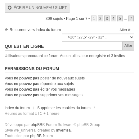
ÉCRIRE UN NOUVEAU SUJET
309 sujets •
Page
1
sur
7
•
1
2
3
4
5
...
7
Retourner vers Index du forum
Aller à:
QUI EST EN LIGNE
Utilisateurs parcourant ce forum: Aucun utilisateur enregistré et 3 invités
PERMISSIONS DU FORUM
Vous
ne pouvez pas
poster de nouveaux sujets
Vous
ne pouvez pas
répondre aux sujets
Vous
ne pouvez pas
éditer vos messages
Vous
ne pouvez pas
supprimer vos messages
Index du forum
Supprimer les cookies du forum
Heures au format UTC + 1 heure
Développé par
phpBB
® Forum Software © phpBB Group
Style we_universal created by
Inventea
.
Traduction par
phpBB-fr.com