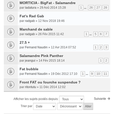
MORTICIA - BigFat - Salamandre
par
ladatura
» 29 Aoû 2014 15:28
1
...
26
27
28
Fat's Rad Gab
par
radgab
» 12 Nov 2018 19:46
Marchand de sable
par
radgab
» 26 Fév 2015 11:42
1
...
5
6
7
27.5 +
par
Fernand Naudin
» 12 Avr 2014 07:52
1
2
3
Salamandre Pink Panther
par
jeangui
» 14 Fév 2015 18:14
1
2
Fat bubble
par
Fernand Naudin
» 19 Déc 2012 17:10
1
...
9
10
11
Front FAT ou fourche suspendue ?
par
ritontutu
» 11 Déc 2014 12:02
Suivante
Afficher les sujets postés depuis:
Trier par