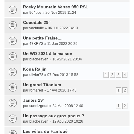
Rocky Mountain Vertex 950 RSL
par
964boy
» 20 Nov 2019 11:24
Cocodale 29"
par
vachfolle
» 06 Juil 2022 14:13
Une petite Fraise....
par
47KRYS
» 11 Jan 2022 20:29
Un WO 2021 à la maison
par
black-raven
» 18 Avr 2021 20:04
Kona Raijin
par
olivier78
» 07 Déc 2013 15:58
1
2
3
4
Un grand Titanium
par
rom1red
» 17 Avr 2020 17:45
1
2
Jantes 29'
par
sunnizgoud
» 24 Mar 2008 12:40
1
2
Un passage aux gros pneus ?
par
black-raven
» 12 Aoû 2020 10:26
Les vélos du Fanfoué