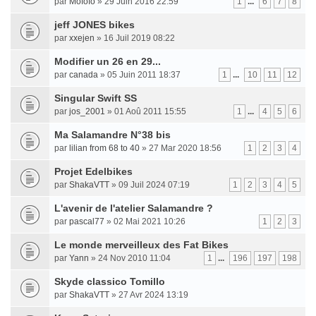
par
Mofofo
» 29 Juin 2016 22:59
1
...
6
7
8
jeff JONES bikes
par
xxejen
» 16 Juil 2019 08:22
Modifier un 26 en 29...
par
canada
» 05 Juin 2011 18:37
1
...
10
11
12
Singular Swift SS
par
jos_2001
» 01 Aoû 2011 15:55
1
...
4
5
6
Ma Salamandre N°38 bis
par
lilian from 68 to 40
» 27 Mar 2020 18:56
1
2
3
4
Projet Edelbikes
par
ShakaVTT
» 09 Juil 2024 07:19
1
2
3
4
5
L'avenir de l'atelier Salamandre ?
par
pascal77
» 02 Mai 2021 10:26
1
2
3
Le monde merveilleux des Fat Bikes
par
Yann
» 24 Nov 2010 11:04
1
...
196
197
198
Skyde classico Tomillo
par
ShakaVTT
» 27 Avr 2024 13:19