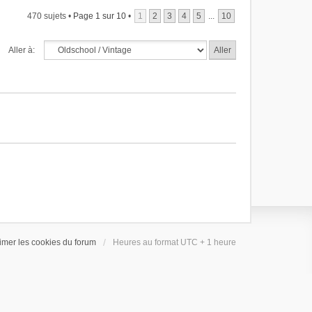
470 sujets •
Page
1
sur
10
•
1
2
3
4
5
...
10
Aller à:
imer les cookies du forum
Heures au format UTC + 1 heure