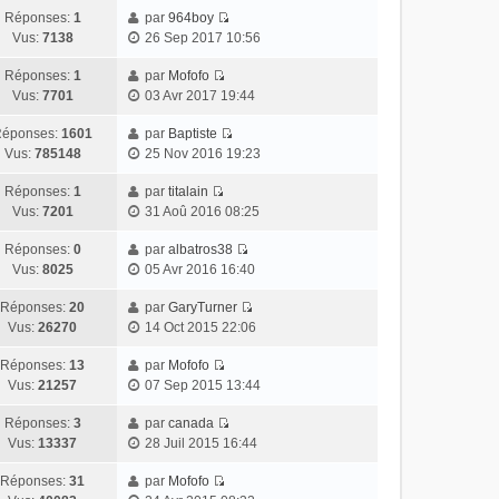
Réponses:
1
par
964boy
Vus:
7138
26 Sep 2017 10:56
Réponses:
1
par
Mofofo
Vus:
7701
03 Avr 2017 19:44
éponses:
1601
par
Baptiste
Vus:
785148
25 Nov 2016 19:23
Réponses:
1
par
titalain
Vus:
7201
31 Aoû 2016 08:25
Réponses:
0
par
albatros38
Vus:
8025
05 Avr 2016 16:40
Réponses:
20
par
GaryTurner
Vus:
26270
14 Oct 2015 22:06
Réponses:
13
par
Mofofo
Vus:
21257
07 Sep 2015 13:44
Réponses:
3
par
canada
Vus:
13337
28 Juil 2015 16:44
Réponses:
31
par
Mofofo