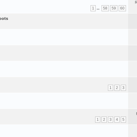
R
1
...
58
59
60
oots
1
2
3
1
2
3
4
5