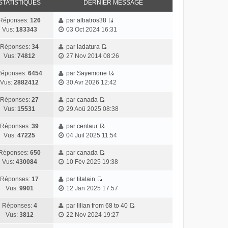
STATISTIQUES
DERNIER MESSAGE
Réponses:
126
par
albatros38
Vus:
183343
03 Oct 2024 16:31
Réponses:
34
par
ladatura
Vus:
74812
27 Nov 2014 08:26
éponses:
6454
par
Sayemone
Vus:
2882412
30 Avr 2026 12:42
Réponses:
27
par
canada
Vus:
15531
29 Aoû 2025 08:38
Réponses:
39
par
centaur
Vus:
47225
04 Juil 2025 11:54
Réponses:
650
par
canada
Vus:
430084
10 Fév 2025 19:38
Réponses:
17
par
titalain
Vus:
9901
12 Jan 2025 17:57
Réponses:
4
par
lilian from 68 to 40
Vus:
3812
22 Nov 2024 19:27