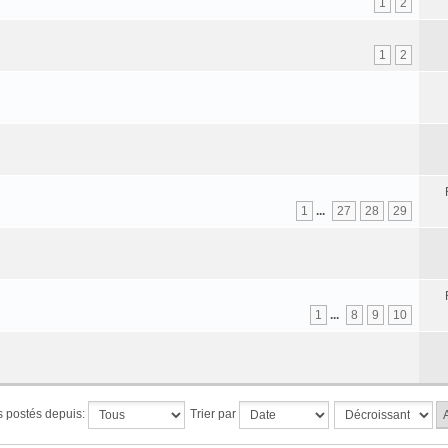
1
2
1
2
1
...
27
28
29
1
...
8
9
10
ts postés depuis:
Trier par