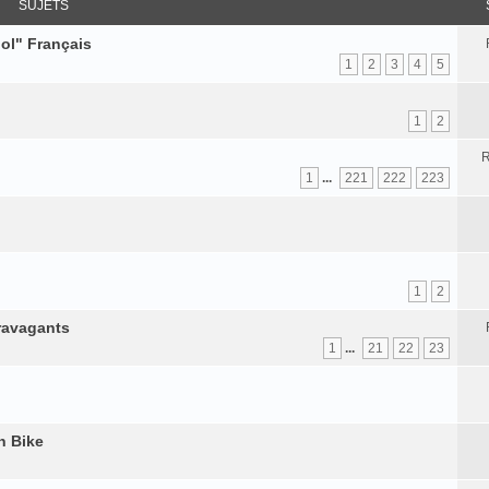
SUJETS
ol" Français
1
2
3
4
5
1
2
R
1
...
221
222
223
1
2
travagants
1
...
21
22
23
n Bike