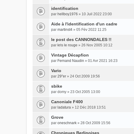
identification
par
hellboy1976
» 10 Juil 2022 23:00
Aide à l'identification d'un cadre
par
martinst4
» 05 Fév 2022 11:25
le post des CANNONDALES !!
par
kris le rouge
» 26 Nov 2005 10:12
Vintage Décapfion
par
Fernand Naudin
» 01 Avr 2021 16:23
Vario
par
29"er
» 24 Oct 2009 19:56
sbike
par domy » 23 Oct 2005 13:00
Canoniale F400
par
ladatura
» 12 Déc 2018 13:51
Grove
par
oneschnark
» 28 Oct 2009 15:56
Chroniques Berlinoises