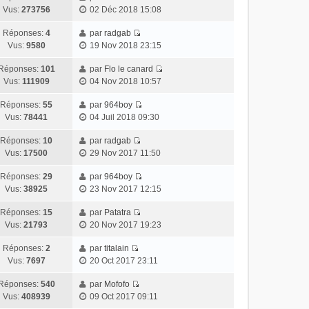
Vus:
273756
02 Déc 2018 15:08
Réponses:
4
par
radgab
Vus:
9580
19 Nov 2018 23:15
Réponses:
101
par
Flo le canard
Vus:
111909
04 Nov 2018 10:57
Réponses:
55
par
964boy
Vus:
78441
04 Juil 2018 09:30
Réponses:
10
par
radgab
Vus:
17500
29 Nov 2017 11:50
Réponses:
29
par
964boy
Vus:
38925
23 Nov 2017 12:15
Réponses:
15
par
Patatra
Vus:
21793
20 Nov 2017 19:23
Réponses:
2
par
titalain
Vus:
7697
20 Oct 2017 23:11
Réponses:
540
par
Mofofo
Vus:
408939
09 Oct 2017 09:11