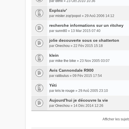
par
dtmx
» 23 Oct 2010 10:36
Exploziv'
par
mister zop'popol
» 29 Aoû 2006 14:12
recherche informations sur un ritchey
par
sunn80
» 13 Mar 2015 07:40
jolie decouverte sous ce chatterton
par
Onechou
» 22 Fév 2015 15:18
klein
par
mike the bike
» 23 Nov 2005 03:07
Avis Cannondale R900
par
ratibulus
» 09 Fév 2015 17:54
Yéti
par
kris le rouge
» 29 Aoû 2005 23:10
Aujourd'hui je découvre la vie
par
Onechou
» 14 Déc 2014 12:26
Afficher les suje