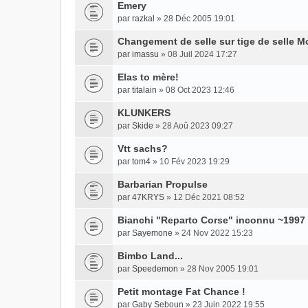
Emery
par
razkal
» 28 Déc 2005 19:01
Changement de selle sur tige de selle M
par
imassu
» 08 Juil 2024 17:27
Elas to mère!
par
titalain
» 08 Oct 2023 12:46
KLUNKERS
par
Skide
» 28 Aoû 2023 09:27
Vtt sachs?
par
tom4
» 10 Fév 2023 19:29
Barbarian Propulse
par
47KRYS
» 12 Déc 2021 08:52
Bianchi "Reparto Corse" inconnu ~1997
par
Sayemone
» 24 Nov 2022 15:23
Bimbo Land...
par
Speedemon
» 28 Nov 2005 19:01
Petit montage Fat Chance !
par
Gaby Seboun
» 23 Juin 2022 19:55