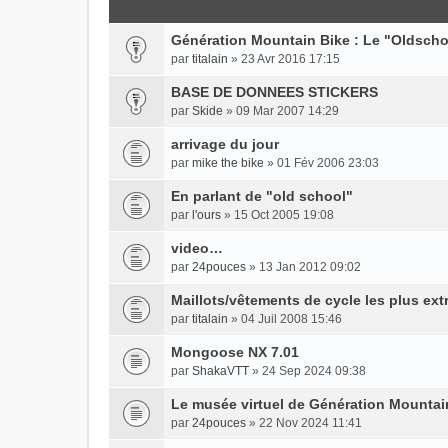
Génération Mountain Bike : Le "Oldscho
par
titalain
» 23 Avr 2016 17:15
BASE DE DONNEES STICKERS
par
Skide
» 09 Mar 2007 14:29
arrivage du jour
par
mike the bike
» 01 Fév 2006 23:03
En parlant de "old school"
par
l'ours
» 15 Oct 2005 19:08
video…
par
24pouces
» 13 Jan 2012 09:02
Maillots/vêtements de cycle les plus ex
par
titalain
» 04 Juil 2008 15:46
Mongoose NX 7.01
par
ShakaVTT
» 24 Sep 2024 09:38
Le musée virtuel de Génération Mountai
par
24pouces
» 22 Nov 2024 11:41