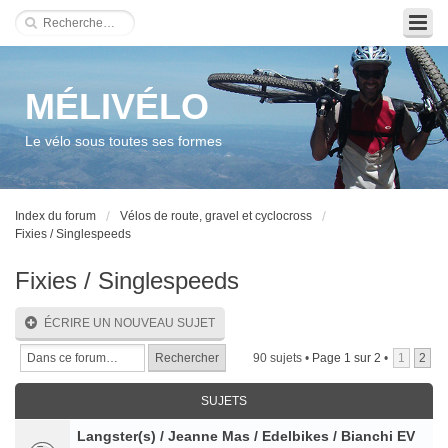
MÉLIVÉLO
Le vélo sous toutes ses formes
Index du forum
Vélos de route, gravel et cyclocross
Fixies / Singlespeeds
Fixies / Singlespeeds
ÉCRIRE UN NOUVEAU SUJET
90 sujets •
Page
1
sur
2
•
1
2
SUJETS
Langster(s) / Jeanne Mas / Edelbikes / Bianchi EV