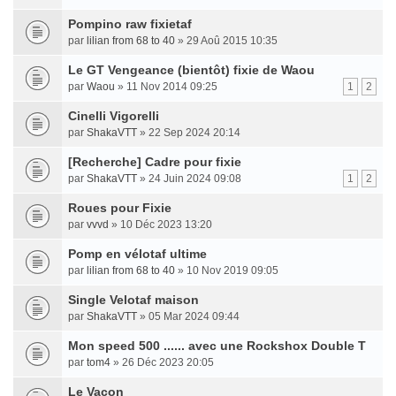
Pompino raw fixietaf
par
lilian from 68 to 40
» 29 Aoû 2015 10:35
Le GT Vengeance (bientôt) fixie de Waou
par
Waou
» 11 Nov 2014 09:25
1
2
Cinelli Vigorelli
par
ShakaVTT
» 22 Sep 2024 20:14
[Recherche] Cadre pour fixie
par
ShakaVTT
» 24 Juin 2024 09:08
1
2
Roues pour Fixie
par
vvvd
» 10 Déc 2023 13:20
Pomp en vélotaf ultime
par
lilian from 68 to 40
» 10 Nov 2019 09:05
Single Velotaf maison
par
ShakaVTT
» 05 Mar 2024 09:44
Mon speed 500 ...... avec une Rockshox Double T
par
tom4
» 26 Déc 2023 20:05
Le Vacon