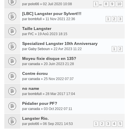
par
polo66
» 02 Juil 2020 10:08
1
...
8
9
10
[LBC] Langster pour Sylvert!!!
par
bombfull
» 11 Nov 2021 22:36
1
2
3
Taille Langster
par
FrC
» 19 Aoû 2023 18:15
Specialized Langster 10th Anniversary
par
Gaby Seboun
» 22 Avr 2023 11:22
1
2
Moyeu fixie disque en 135?
par
canada
» 20 Juin 2023 21:28
Contre écrou
par
canada
» 25 Nov 2022 07:37
no name
par
bombfull
» 28 Mar 2017 17:04
Pédalier pour PF?
par
canada
» 03 Oct 2022 07:11
Langster Rio.
par
polo66
» 06 Sep 2021 14:53
1
2
3
4
5