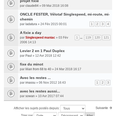
projet fixie
par
claude84
» 09 Mai 2018 16:08
ONCLE FESTER, Vélotaf Singlespeed, mi-route, mi-
chemin
par
ladatura
» 24 Fév 2015 00:01
1
2
3
4
A fixie a day
par
Singlespeed maniac
» 03 Fév
1
...
119
120
121
2006 14:13
Levier 2 en 1 Paul Duplex
par
Paul
» 12 Avr 2018 12:42
fixe du minot
par
lilian from 68 to 40
» 24 Mar 2018 16:17
Avec les restes ...
par
imassu
» 06 Nov 2012 16:43
1
2
3
avec les restes aussi...
par
sowan
» 10 Avr 2017 07:44
Suivante
Afficher les sujets postés depuis:
Trier par