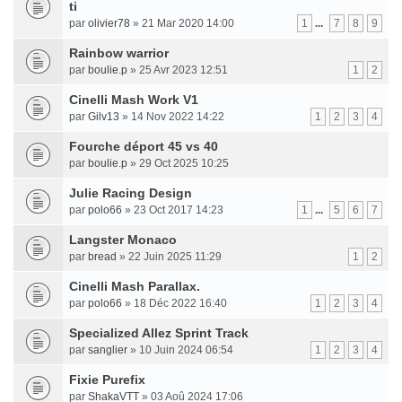
ti
par
olivier78
» 21 Mar 2020 14:00
1
...
7
8
9
Rainbow warrior
par
boulie.p
» 25 Avr 2023 12:51
1
2
Cinelli Mash Work V1
par
Gilv13
» 14 Nov 2022 14:22
1
2
3
4
Fourche déport 45 vs 40
par
boulie.p
» 29 Oct 2025 10:25
Julie Racing Design
par
polo66
» 23 Oct 2017 14:23
1
...
5
6
7
Langster Monaco
par
bread
» 22 Juin 2025 11:29
1
2
Cinelli Mash Parallax.
par
polo66
» 18 Déc 2022 16:40
1
2
3
4
Specialized Allez Sprint Track
par
sanglier
» 10 Juin 2024 06:54
1
2
3
4
Fixie Purefix
par
ShakaVTT
» 03 Aoû 2024 17:06