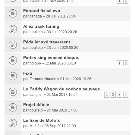
par
titalain
» 24 Nov 2020 14:54
1
2
Ferrarol fixisé evo
par
canada
» 28 Juil 2011 21:04
Allez track tuning
par
boulie.p
» 03 Juil 2020 20:26
Pédalier axé traversent
par
boulie.p
» 23 Juin 2020 08:26
Pattes singlespeed disque.
par
polo66
» 12 Mar 2020 06:10
1
2
Fixti
par
Fernand Naudin
» 01 Mar 2020 19:26
Le Paddy Wagon du cochon sauvage
par
sanglier
» 01 Mar 2017 10:54
1
2
3
4
Projet débile
par
boulie.p
» 24 Mai 2019 17:50
Le fixie de Mofofo
par
Mofofo
» 06 Sep 2017 21:39