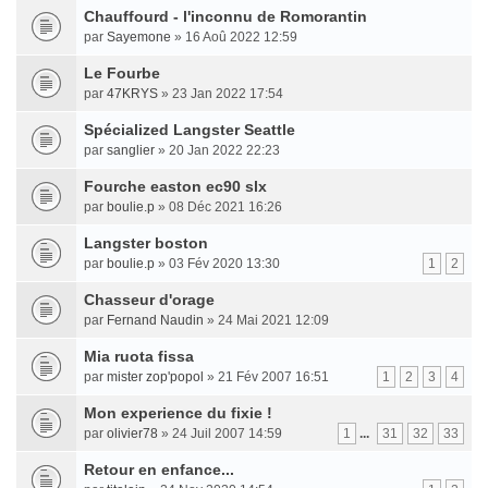
Chauffourd - l'inconnu de Romorantin
par
Sayemone
» 16 Aoû 2022 12:59
Le Fourbe
par
47KRYS
» 23 Jan 2022 17:54
Spécialized Langster Seattle
par
sanglier
» 20 Jan 2022 22:23
Fourche easton ec90 slx
par
boulie.p
» 08 Déc 2021 16:26
Langster boston
par
boulie.p
» 03 Fév 2020 13:30
1
2
Chasseur d'orage
par
Fernand Naudin
» 24 Mai 2021 12:09
Mia ruota fissa
par
mister zop'popol
» 21 Fév 2007 16:51
1
2
3
4
Mon experience du fixie !
par
olivier78
» 24 Juil 2007 14:59
1
...
31
32
33
Retour en enfance...