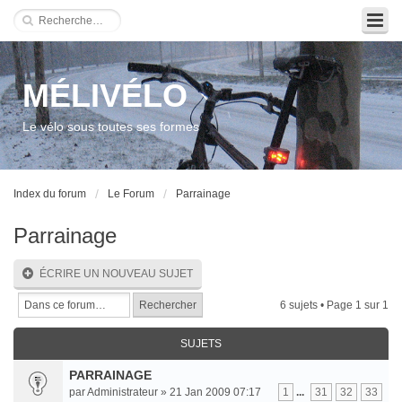
MÉLIVÉLO
Le vélo sous toutes ses formes
Index du forum
Le Forum
Parrainage
Parrainage
ÉCRIRE UN NOUVEAU SUJET
6 sujets • Page
1
sur
1
SUJETS
PARRAINAGE
par Administrateur » 21 Jan 2009 07:17
1
...
31
32
33