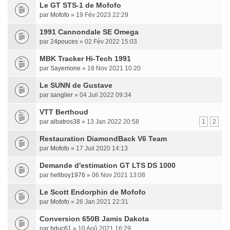
Le GT STS-1 de Mofofo
par
Mofofo
» 19 Fév 2023 22:29
1991 Cannondale SE Omega
par
24pouces
» 02 Fév 2022 15:03
MBK Tracker Hi-Tech 1991
par
Sayemone
» 18 Nov 2021 10:20
Le SUNN de Gustave
par
sanglier
» 04 Juil 2022 09:34
VTT Berthoud
par
albatros38
» 13 Jan 2022 20:58
1
2
Restauration DiamondBack V6 Team
par
Mofofo
» 17 Juil 2020 14:13
Demande d'estimation GT LTS DS 1000
par
hellboy1976
» 06 Nov 2021 13:08
Le Scott Endorphin de Mofofo
par
Mofofo
» 26 Jan 2021 22:31
Conversion 650B Jamis Dakota
par
bduc61
» 10 Aoû 2021 16:29