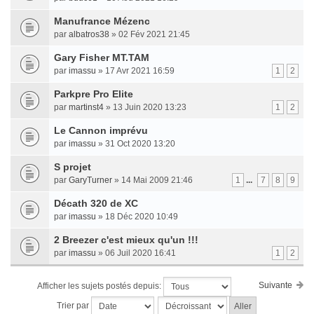
Manufrance Mézenc
par
albatros38
» 02 Fév 2021 21:45
Gary Fisher MT.TAM
par
imassu
» 17 Avr 2021 16:59
1
2
Parkpre Pro Elite
par
martinst4
» 13 Juin 2020 13:23
1
2
Le Cannon imprévu
par
imassu
» 31 Oct 2020 13:20
S projet
par
GaryTurner
» 14 Mai 2009 21:46
1
...
7
8
9
Décath 320 de XC
par
imassu
» 18 Déc 2020 10:49
2 Breezer c'est mieux qu'un !!!
par
imassu
» 06 Juil 2020 16:41
1
2
Suivante
Afficher les sujets postés depuis:
Trier par