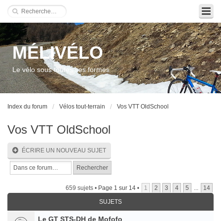
MÉLIVÉLO
Le vélo sous toutes ses formes
Index du forum
Vélos tout-terrain
Vos VTT OldSchool
Vos VTT OldSchool
ÉCRIRE UN NOUVEAU SUJET
659 sujets •
Page
1
sur
14
•
1
2
3
4
5
...
14
SUJETS
Le GT STS-DH de Mofofo