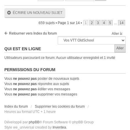
ÉCRIRE UN NOUVEAU SUJET
659 sujets •
Page
1
sur
14
•
1
2
3
4
5
...
14
Retourner vers Index du forum
Aller à:
QUI EST EN LIGNE
Utilisateurs parcourant ce forum: Aucun utilisateur enregistré et 1 invité
PERMISSIONS DU FORUM
Vous
ne pouvez pas
poster de nouveaux sujets
Vous
ne pouvez pas
répondre aux sujets
Vous
ne pouvez pas
éditer vos messages
Vous
ne pouvez pas
supprimer vos messages
Index du forum
Supprimer les cookies du forum
Heures au format UTC + 1 heure
Développé par
phpBB
® Forum Software © phpBB Group
Style we_universal created by
Inventea
.