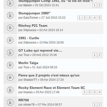
Stumpjumper Comp 1992, ou "la vie en rose"!
par
titalain
» 02 Oct 2024 15:41
1
2
Stumpjumper 1980"
par
GaryTurner
» 27 Juil 2010 15:22
1
2
3
4
5
Ritchey P21 Team
par
24pouces
» 02 Avr 2024 18:14
1991 - Curtlo
par
24pouces
» 13 Mai 2024 18:06
GT Lobo qui reprend vie....
par
Trus
» 29 Aoû 2012 15:46
1
2
Merlin Taïga
par
Trus
» 01 Juin 2024 08:33
Parce que 2 projets c'est mieux qu'un
par
ShakaVTT
» 09 Avr 2024 17:20
Rocky Element Race et Element Team SC
par
imassu
» 03 Avr 2023 17:48
1
2
3
4
RR700
par
olivier78
» 07 Fév 2024 08:57
1
2