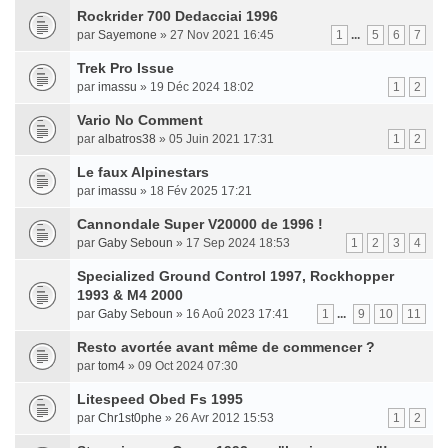
Rockrider 700 Dedacciai 1996
par
Sayemone
» 27 Nov 2021 16:45
1
...
5
6
7
Trek Pro Issue
par
imassu
» 19 Déc 2024 18:02
1
2
Vario No Comment
par
albatros38
» 05 Juin 2021 17:31
1
2
Le faux Alpinestars
par
imassu
» 18 Fév 2025 17:21
Cannondale Super V20000 de 1996 !
par
Gaby Seboun
» 17 Sep 2024 18:53
1
2
3
4
Specialized Ground Control 1997, Rockhopper
1993 & M4 2000
par
Gaby Seboun
» 16 Aoû 2023 17:41
1
...
9
10
11
Resto avortée avant même de commencer ?
par
tom4
» 09 Oct 2024 07:30
Litespeed Obed Fs 1995
par
Chr1st0phe
» 26 Avr 2012 15:53
1
2