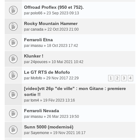
Offroad Proflex (950 et 752).
par
polo66
» 23 Sep 2023 09:13
Rocky Mountain Hammer
par
canada
» 22 Oct 2023 21:00
Ferraroli Etna
par
imassu
» 18 Oct 2023 17:42
Klunker !
par
24pouces
» 10 Mai 2021 10:42
Le GT RTS de Mofofo
par
Mofofo
» 29 Nov 2017 22:29
1
2
3
4
[video]vtt 26p "de ville" : mon Gitane : premiere
sortie !!
par
tom4
» 19 Fév 2023 13:16
Ferraroli Nevada
par
imassu
» 26 Mar 2023 19:50
Sunn 5000 (modernisé)
par
Sayemone
» 19 Nov 2021 16:17