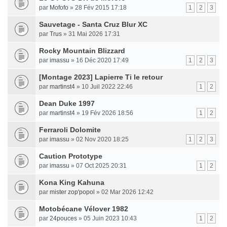
par
Mofofo
» 28 Fév 2015 17:18
1
2
3
Sauvetage - Santa Cruz Blur XC
par
Trus
» 31 Mai 2026 17:31
Rocky Mountain Blizzard
par
imassu
» 16 Déc 2020 17:49
1
2
3
[Montage 2023] Lapierre Ti le retour
par
martinst4
» 10 Juil 2022 22:46
1
2
Dean Duke 1997
par
martinst4
» 19 Fév 2026 18:56
1
2
Ferraroli Dolomite
par
imassu
» 02 Nov 2020 18:25
1
2
3
Caution Prototype
par
imassu
» 07 Oct 2025 20:31
1
2
Kona King Kahuna
par
mister zop'popol
» 02 Mar 2026 12:42
Motobécane Vélover 1982
par
24pouces
» 05 Juin 2023 10:43
1
2