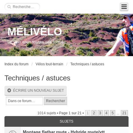
MÉLIVÉLO
Le vélo sous toutes ses formes
Index du forum
Vélos tout-terrain
Techniques / astuces
Techniques / astuces
ÉCRIRE UN NOUVEAU SUJET
1014 sujets •
Page
1
sur
21
•
1
2
3
4
5
...
21
SUJETS
Montage flatbar route - Hybride route/vtt