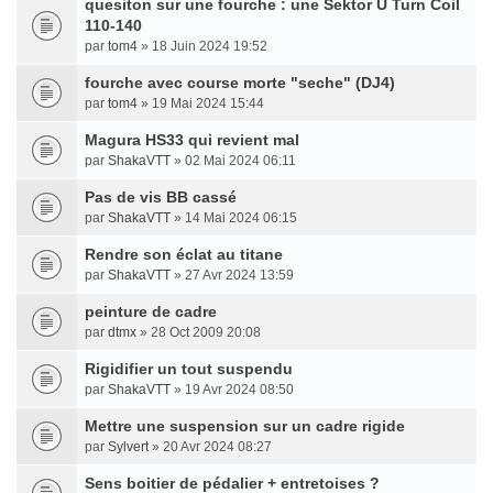
quesiton sur une fourche : une Sektor U Turn Coil
110-140
par
tom4
» 18 Juin 2024 19:52
fourche avec course morte "seche" (DJ4)
par
tom4
» 19 Mai 2024 15:44
Magura HS33 qui revient mal
par
ShakaVTT
» 02 Mai 2024 06:11
Pas de vis BB cassé
par
ShakaVTT
» 14 Mai 2024 06:15
Rendre son éclat au titane
par
ShakaVTT
» 27 Avr 2024 13:59
peinture de cadre
par
dtmx
» 28 Oct 2009 20:08
Rigidifier un tout suspendu
par
ShakaVTT
» 19 Avr 2024 08:50
Mettre une suspension sur un cadre rigide
par
Sylvert
» 20 Avr 2024 08:27
Sens boitier de pédalier + entretoises ?