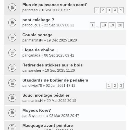
Plus de puissance sur des canti'
par
bread
» 10 Avr 2008 07:37
1
2
3
4
5
post eclairage ?
par
bduc61
» 22 Sep 2009 08:32
1
...
18
19
20
Couple serrage
par
martinst4
» 19 Déc 2025 19:20
Ligne de chaîne…
par
canada
» 06 Sep 2025 09:42
Retirer des stickers sur le bois
par
sanglier
» 10 Sep 2025 11:26
Standards de boitier de pedaliers
par
olivier78
» 02 Jan 2021 17:12
1
2
3
Souci montage pédalier
par
martinst4
» 29 Mai 2025 20:15
Moyeux Kore?
par
Sayemone
» 03 Mar 2025 20:47
Masquage avant peinture