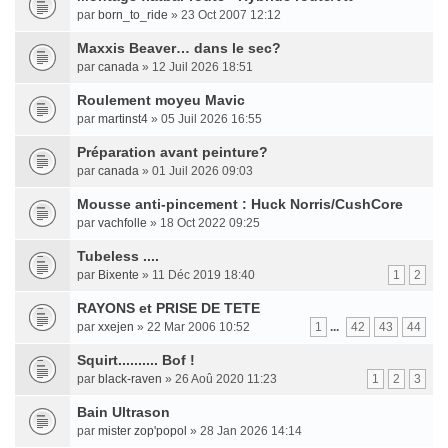
par
born_to_ride
» 23 Oct 2007 12:12
Maxxis Beaver… dans le sec?
par
canada
» 12 Juil 2026 18:51
Roulement moyeu Mavic
par
martinst4
» 05 Juil 2026 16:55
Préparation avant peinture?
par
canada
» 01 Juil 2026 09:03
Mousse anti-pincement : Huck Norris/CushCore
par
vachfolle
» 18 Oct 2022 09:25
Tubeless ....
par
Bixente
» 11 Déc 2019 18:40
1
2
RAYONS et PRISE DE TETE
par
xxejen
» 22 Mar 2006 10:52
1
...
42
43
44
Squirt.......... Bof !
par
black-raven
» 26 Aoû 2020 11:23
1
2
3
Bain Ultrason
par
mister zop'popol
» 28 Jan 2026 14:14