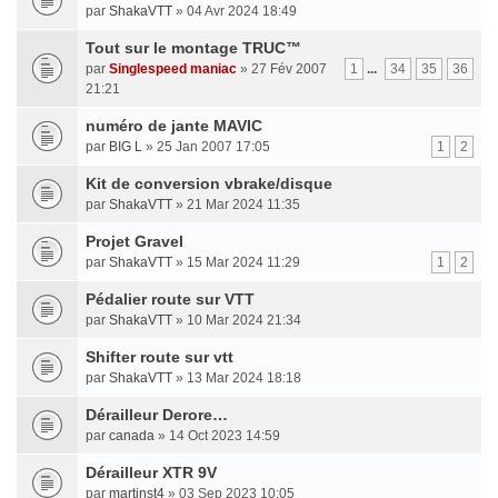
par
ShakaVTT
» 04 Avr 2024 18:49
Tout sur le montage TRUC™
par
Singlespeed maniac
» 27 Fév 2007
1
...
34
35
36
21:21
numéro de jante MAVIC
par
BIG L
» 25 Jan 2007 17:05
1
2
Kit de conversion vbrake/disque
par
ShakaVTT
» 21 Mar 2024 11:35
Projet Gravel
par
ShakaVTT
» 15 Mar 2024 11:29
1
2
Pédalier route sur VTT
par
ShakaVTT
» 10 Mar 2024 21:34
Shifter route sur vtt
par
ShakaVTT
» 13 Mar 2024 18:18
Dérailleur Derore…
par
canada
» 14 Oct 2023 14:59
Dérailleur XTR 9V
par
martinst4
» 03 Sep 2023 10:05