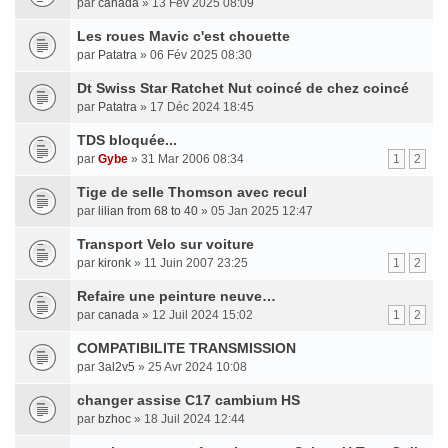
par
canada
» 13 Fév 2025 08:09
Les roues Mavic c'est chouette
par
Patatra
» 06 Fév 2025 08:30
Dt Swiss Star Ratchet Nut coincé de chez coincé
par
Patatra
» 17 Déc 2024 18:45
TDS bloquée...
par
Gybe
» 31 Mar 2006 08:34
1
2
Tige de selle Thomson avec recul
par
lilian from 68 to 40
» 05 Jan 2025 12:47
Transport Velo sur voiture
par
kironk
» 11 Juin 2007 23:25
1
2
Refaire une peinture neuve…
par
canada
» 12 Juil 2024 15:02
1
2
COMPATIBILITE TRANSMISSION
par
3al2v5
» 25 Avr 2024 10:08
changer assise C17 cambium HS
par
bzhoc
» 18 Juil 2024 12:44