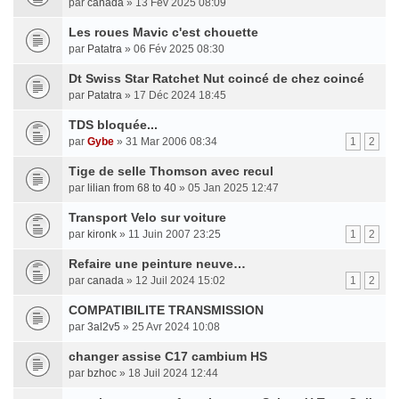
par
canada
» 13 Fév 2025 08:09
Les roues Mavic c'est chouette
par
Patatra
» 06 Fév 2025 08:30
Dt Swiss Star Ratchet Nut coincé de chez coincé
par
Patatra
» 17 Déc 2024 18:45
TDS bloquée...
par
Gybe
» 31 Mar 2006 08:34
1
2
Tige de selle Thomson avec recul
par
lilian from 68 to 40
» 05 Jan 2025 12:47
Transport Velo sur voiture
par
kironk
» 11 Juin 2007 23:25
1
2
Refaire une peinture neuve…
par
canada
» 12 Juil 2024 15:02
1
2
COMPATIBILITE TRANSMISSION
par
3al2v5
» 25 Avr 2024 10:08
changer assise C17 cambium HS
par
bzhoc
» 18 Juil 2024 12:44