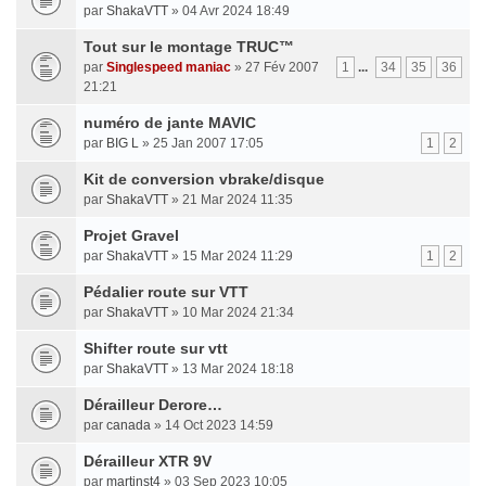
par
ShakaVTT
» 04 Avr 2024 18:49
Tout sur le montage TRUC™
par
Singlespeed maniac
» 27 Fév 2007
1
...
34
35
36
21:21
numéro de jante MAVIC
par
BIG L
» 25 Jan 2007 17:05
1
2
Kit de conversion vbrake/disque
par
ShakaVTT
» 21 Mar 2024 11:35
Projet Gravel
par
ShakaVTT
» 15 Mar 2024 11:29
1
2
Pédalier route sur VTT
par
ShakaVTT
» 10 Mar 2024 21:34
Shifter route sur vtt
par
ShakaVTT
» 13 Mar 2024 18:18
Dérailleur Derore…
par
canada
» 14 Oct 2023 14:59
Dérailleur XTR 9V
par
martinst4
» 03 Sep 2023 10:05