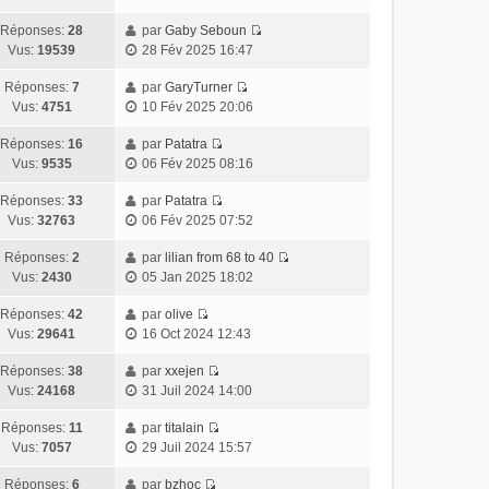
Réponses:
28
par
Gaby Seboun
Vus:
19539
28 Fév 2025 16:47
Réponses:
7
par
GaryTurner
Vus:
4751
10 Fév 2025 20:06
Réponses:
16
par
Patatra
Vus:
9535
06 Fév 2025 08:16
Réponses:
33
par
Patatra
Vus:
32763
06 Fév 2025 07:52
Réponses:
2
par
lilian from 68 to 40
Vus:
2430
05 Jan 2025 18:02
Réponses:
42
par
olive
Vus:
29641
16 Oct 2024 12:43
Réponses:
38
par
xxejen
Vus:
24168
31 Juil 2024 14:00
Réponses:
11
par
titalain
Vus:
7057
29 Juil 2024 15:57
Réponses:
6
par
bzhoc