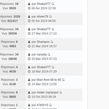
Réponses:
18
par
ShakaVTT
Vus:
9920
06 Avr 2024 22:39
éponses:
1026
par
olivier78
Vus:
621417
05 Avr 2024 08:00
Réponses:
34
par
ShakaVTT
Vus:
38559
27 Mar 2024 17:10
Réponses:
6
par
Shampoo
Vus:
4983
21 Mar 2024 16:37
Réponses:
34
par
canada
Vus:
18648
20 Mar 2024 07:23
Réponses:
4
par
ShakaVTT
Vus:
4630
18 Mar 2024 07:29
Réponses:
3
par
lilian from 68 to 40
Vus:
4140
14 Mar 2024 13:09
Réponses:
9
par
mister zop'popol
Vus:
9805
15 Oct 2023 08:29
Réponses:
1
par
47KRYS