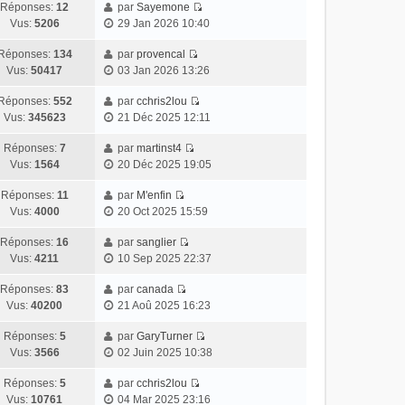
Réponses:
12
par
Sayemone
Vus:
5206
29 Jan 2026 10:40
Réponses:
134
par
provencal
Vus:
50417
03 Jan 2026 13:26
Réponses:
552
par
cchris2lou
Vus:
345623
21 Déc 2025 12:11
Réponses:
7
par
martinst4
Vus:
1564
20 Déc 2025 19:05
Réponses:
11
par
M'enfin
Vus:
4000
20 Oct 2025 15:59
Réponses:
16
par
sanglier
Vus:
4211
10 Sep 2025 22:37
Réponses:
83
par
canada
Vus:
40200
21 Aoû 2025 16:23
Réponses:
5
par
GaryTurner
Vus:
3566
02 Juin 2025 10:38
Réponses:
5
par
cchris2lou
Vus:
10761
04 Mar 2025 23:16