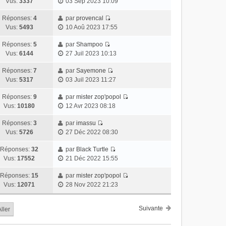
Vus:
3337
03 Sep 2023 10:09
Réponses:
4
par
provencal
Vus:
5493
10 Aoû 2023 17:55
Réponses:
5
par
Shampoo
Vus:
6144
27 Juil 2023 10:13
Réponses:
7
par
Sayemone
Vus:
5317
03 Juil 2023 11:27
Réponses:
9
par
mister zop'popol
Vus:
10180
12 Avr 2023 08:18
Réponses:
3
par
imassu
Vus:
5726
27 Déc 2022 08:30
Réponses:
32
par
Black Turtle
Vus:
17552
21 Déc 2022 15:55
Réponses:
15
par
mister zop'popol
Vus:
12071
28 Nov 2022 21:23
Suivante