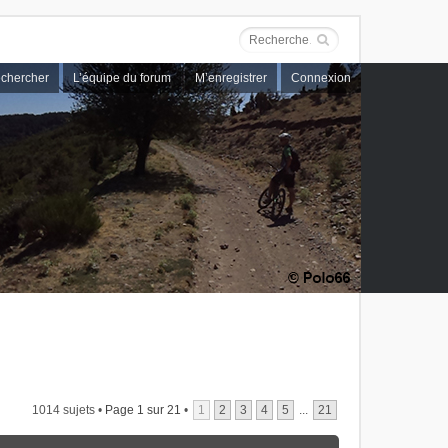
chercher
L’équipe du forum
M’enregistrer
Connexion
1014 sujets •
Page
1
sur
21
•
1
2
3
4
5
...
21