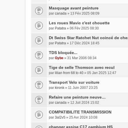
Masquage avant peinture
par
canada
» 13 Fév 2025 08:09
Les roues Mavic c'est chouette
par
Patatra
» 06 Fév 2025 08:30
Dt Swiss Star Ratchet Nut coincé de che
par
Patatra
» 17 Déc 2024 18:45
TDS bloquée...
par
Gybe
» 31 Mar 2006 08:34
Tige de selle Thomson avec recul
par
lilian from 68 to 40
» 05 Jan 2025 12:47
Transport Velo sur voiture
par
kironk
» 11 Juin 2007 23:25
Refaire une peinture neuve…
par
canada
» 12 Juil 2024 15:02
COMPATIBILITE TRANSMISSION
par
3al2v5
» 25 Avr 2024 10:08
changer assise C17 cambium HS