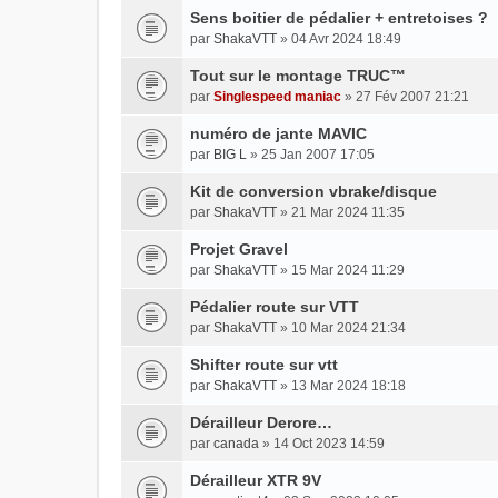
Sens boitier de pédalier + entretoises ?
par
ShakaVTT
» 04 Avr 2024 18:49
Tout sur le montage TRUC™
par
Singlespeed maniac
» 27 Fév 2007 21:21
numéro de jante MAVIC
par
BIG L
» 25 Jan 2007 17:05
Kit de conversion vbrake/disque
par
ShakaVTT
» 21 Mar 2024 11:35
Projet Gravel
par
ShakaVTT
» 15 Mar 2024 11:29
Pédalier route sur VTT
par
ShakaVTT
» 10 Mar 2024 21:34
Shifter route sur vtt
par
ShakaVTT
» 13 Mar 2024 18:18
Dérailleur Derore…
par
canada
» 14 Oct 2023 14:59
Dérailleur XTR 9V