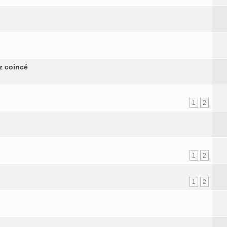
z coincé
1
2
1
2
1
2