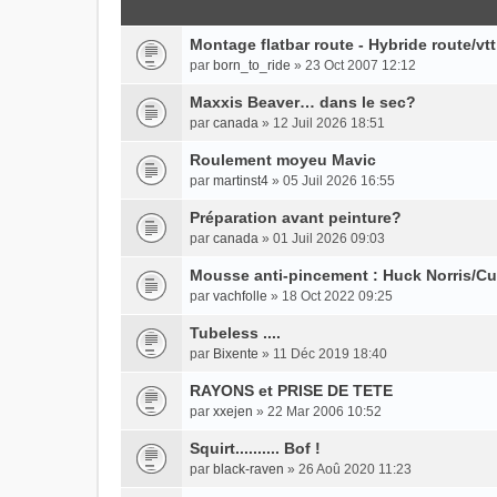
Montage flatbar route - Hybride route/vtt
par
born_to_ride
» 23 Oct 2007 12:12
Maxxis Beaver… dans le sec?
par
canada
» 12 Juil 2026 18:51
Roulement moyeu Mavic
par
martinst4
» 05 Juil 2026 16:55
Préparation avant peinture?
par
canada
» 01 Juil 2026 09:03
Mousse anti-pincement : Huck Norris/C
par
vachfolle
» 18 Oct 2022 09:25
Tubeless ....
par
Bixente
» 11 Déc 2019 18:40
RAYONS et PRISE DE TETE
par
xxejen
» 22 Mar 2006 10:52
Squirt.......... Bof !
par
black-raven
» 26 Aoû 2020 11:23