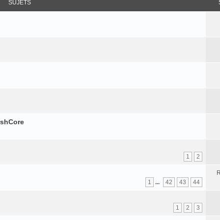
SUJETS
ushCore
1
2
R
1
...
42
43
44
1
2
3