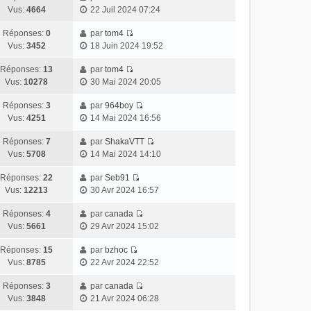
Vus:
4664
22 Juil 2024 07:24
Réponses:
0
par
tom4
Vus:
3452
18 Juin 2024 19:52
Réponses:
13
par
tom4
Vus:
10278
30 Mai 2024 20:05
Réponses:
3
par
964boy
Vus:
4251
14 Mai 2024 16:56
Réponses:
7
par
ShakaVTT
Vus:
5708
14 Mai 2024 14:10
Réponses:
22
par
Seb91
Vus:
12213
30 Avr 2024 16:57
Réponses:
4
par
canada
Vus:
5661
29 Avr 2024 15:02
Réponses:
15
par
bzhoc
Vus:
8785
22 Avr 2024 22:52
Réponses:
3
par
canada
Vus:
3848
21 Avr 2024 06:28