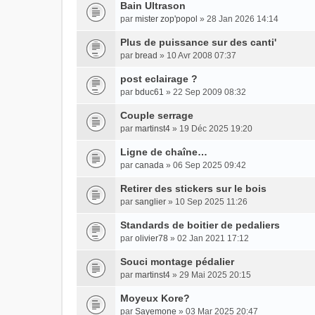
Bain Ultrason
par
mister zop'popol
» 28 Jan 2026 14:14
Plus de puissance sur des canti'
par
bread
» 10 Avr 2008 07:37
post eclairage ?
par
bduc61
» 22 Sep 2009 08:32
Couple serrage
par
martinst4
» 19 Déc 2025 19:20
Ligne de chaîne…
par
canada
» 06 Sep 2025 09:42
Retirer des stickers sur le bois
par
sanglier
» 10 Sep 2025 11:26
Standards de boitier de pedaliers
par
olivier78
» 02 Jan 2021 17:12
Souci montage pédalier
par
martinst4
» 29 Mai 2025 20:15
Moyeux Kore?
par
Sayemone
» 03 Mar 2025 20:47