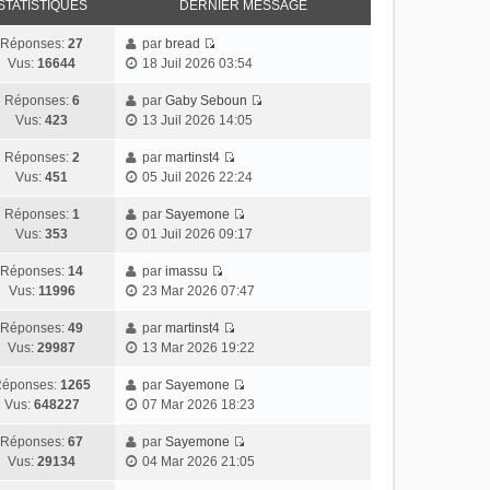
STATISTIQUES
DERNIER MESSAGE
Réponses:
27
par
bread
Vus:
16644
18 Juil 2026 03:54
Réponses:
6
par
Gaby Seboun
Vus:
423
13 Juil 2026 14:05
Réponses:
2
par
martinst4
Vus:
451
05 Juil 2026 22:24
Réponses:
1
par
Sayemone
Vus:
353
01 Juil 2026 09:17
Réponses:
14
par
imassu
Vus:
11996
23 Mar 2026 07:47
Réponses:
49
par
martinst4
Vus:
29987
13 Mar 2026 19:22
éponses:
1265
par
Sayemone
Vus:
648227
07 Mar 2026 18:23
Réponses:
67
par
Sayemone
Vus:
29134
04 Mar 2026 21:05