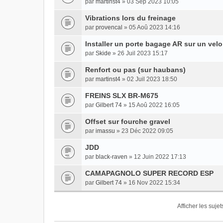
par
martinst4
» 03 Sep 2023 10:05
Vibrations lors du freinage
par
provencal
» 05 Aoû 2023 14:16
Installer un porte bagage AR sur un velo
par
Skide
» 26 Juil 2023 15:17
Renfort ou pas (sur haubans)
par
martinst4
» 02 Juil 2023 18:50
FREINS SLX BR-M675
par
Gilbert 74
» 15 Aoû 2022 16:05
Offset sur fourche gravel
par
imassu
» 23 Déc 2022 09:05
JDD
par
black-raven
» 12 Juin 2022 17:13
CAMAPAGNOLO SUPER RECORD ESP
par
Gilbert 74
» 16 Nov 2022 15:34
Afficher les suje