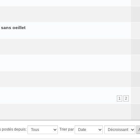
 sans oeillet
1
2
ts postés depuis:
Trier par