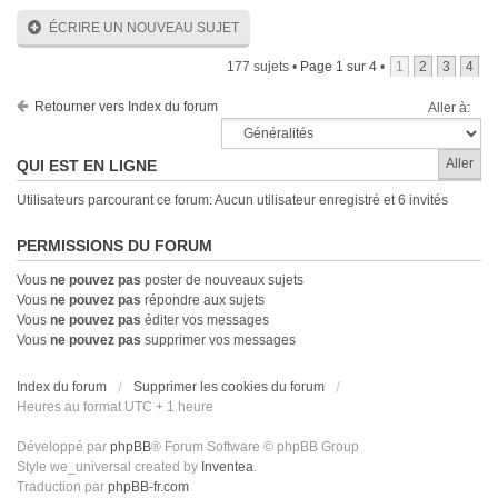
ÉCRIRE UN NOUVEAU SUJET
177 sujets •
Page
1
sur
4
•
1
2
3
4
Retourner vers Index du forum
Aller à:
QUI EST EN LIGNE
Utilisateurs parcourant ce forum: Aucun utilisateur enregistré et 6 invités
PERMISSIONS DU FORUM
Vous
ne pouvez pas
poster de nouveaux sujets
Vous
ne pouvez pas
répondre aux sujets
Vous
ne pouvez pas
éditer vos messages
Vous
ne pouvez pas
supprimer vos messages
Index du forum
Supprimer les cookies du forum
Heures au format UTC + 1 heure
Développé par
phpBB
® Forum Software © phpBB Group
Style we_universal created by
Inventea
.
Traduction par
phpBB-fr.com