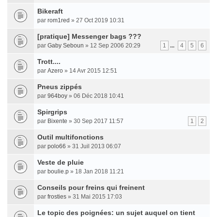
Bikeraft
par
rom1red
» 27 Oct 2019 10:31
[pratique] Messenger bags ???
par
Gaby Seboun
» 12 Sep 2006 20:29
1
...
4
5
6
Trott....
par
Azero
» 14 Avr 2015 12:51
Pneus zippés
par
964boy
» 06 Déc 2018 10:41
Spirgrips
par
Bixente
» 30 Sep 2017 11:57
1
2
Outil multifonctions
par
polo66
» 31 Juil 2013 06:07
Veste de pluie
par
boulie.p
» 18 Jan 2018 11:21
Conseils pour freins qui freinent
par
frosties
» 31 Mai 2015 17:03
Le topic des poignées: un sujet auquel on tient