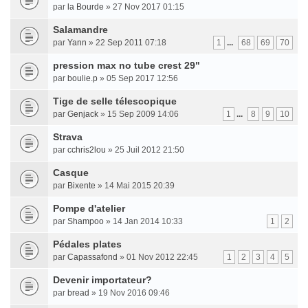
par
la Bourde
» 27 Nov 2017 01:15
Salamandre
par
Yann
» 22 Sep 2011 07:18
1
...
68
69
70
pression max no tube crest 29"
par
boulie.p
» 05 Sep 2017 12:56
Tige de selle télescopique
par
Genjack
» 15 Sep 2009 14:06
1
...
8
9
10
Strava
par
cchris2lou
» 25 Juil 2012 21:50
Casque
par
Bixente
» 14 Mai 2015 20:39
Pompe d'atelier
par
Shampoo
» 14 Jan 2014 10:33
1
2
Pédales plates
par
Capassafond
» 01 Nov 2012 22:45
1
2
3
4
5
Devenir importateur?
par
bread
» 19 Nov 2016 09:46