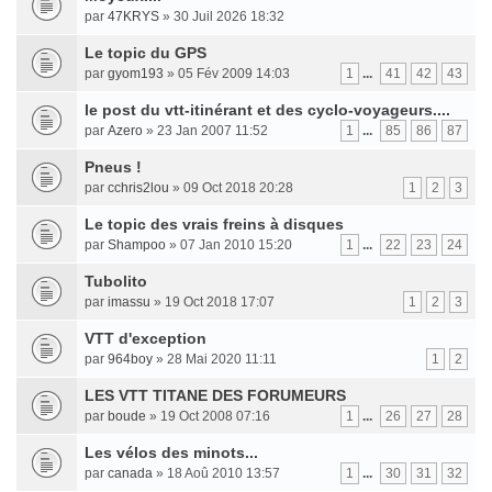
par
47KRYS
» 30 Juil 2026 18:32
Le topic du GPS
par
gyom193
» 05 Fév 2009 14:03
1
...
41
42
43
le post du vtt-itinérant et des cyclo-voyageurs....
par
Azero
» 23 Jan 2007 11:52
1
...
85
86
87
Pneus !
par
cchris2lou
» 09 Oct 2018 20:28
1
2
3
Le topic des vrais freins à disques
par
Shampoo
» 07 Jan 2010 15:20
1
...
22
23
24
Tubolito
par
imassu
» 19 Oct 2018 17:07
1
2
3
VTT d'exception
par
964boy
» 28 Mai 2020 11:11
1
2
LES VTT TITANE DES FORUMEURS
par
boude
» 19 Oct 2008 07:16
1
...
26
27
28
Les vélos des minots...
par
canada
» 18 Aoû 2010 13:57
1
...
30
31
32