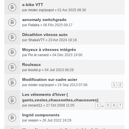
e-bike VTT
par
mister zop'popol
» 01 Avr 2025 08:30
aenomaly switchgrade
par
Patatra
» 06 Fév 2025 09:17
Décathlon vitesse auto
par
ShakaVTT
» 23 Avr 2024 19:18
Moyeux à vitesses intégrés
par
Flo le canard
» 04 Déc 2023 19:00
Rouleaux
par
boulie.p
» 04 Juil 2023 08:29
Modification sur cadre acier
par
mister zop'popol
» 24 Sep 2013 07:06
1
2
Les vétements d'hiver (
gants,vestes,chaussettes,chaussures)
par
renard11
» 27 Oct 2008 11:05
1
...
5
6
7
Ingrid components
par
xxejen
» 26 Juil 2022 18:29