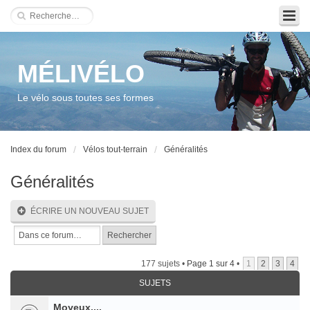
MÉLIVÉLO
Le vélo sous toutes ses formes
Index du forum
Vélos tout-terrain
Généralités
Généralités
ÉCRIRE UN NOUVEAU SUJET
177 sujets •
Page
1
sur
4
•
1
2
3
4
SUJETS
Moyeux....