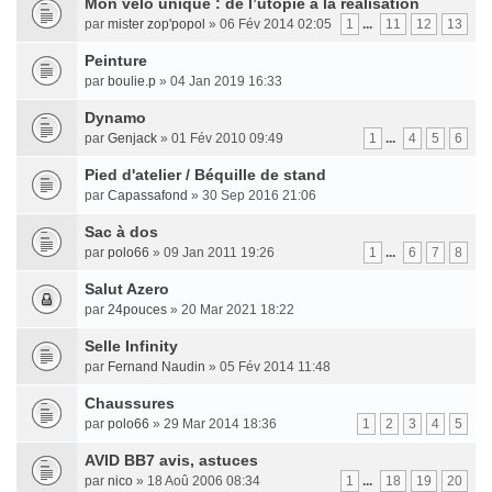
Mon vélo unique : de l’utopie à la réalisation
par
mister zop'popol
» 06 Fév 2014 02:05
1
...
11
12
13
Peinture
par
boulie.p
» 04 Jan 2019 16:33
Dynamo
par
Genjack
» 01 Fév 2010 09:49
1
...
4
5
6
Pied d'atelier / Béquille de stand
par
Capassafond
» 30 Sep 2016 21:06
Sac à dos
par
polo66
» 09 Jan 2011 19:26
1
...
6
7
8
Salut Azero
par
24pouces
» 20 Mar 2021 18:22
Selle Infinity
par
Fernand Naudin
» 05 Fév 2014 11:48
Chaussures
par
polo66
» 29 Mar 2014 18:36
1
2
3
4
5
AVID BB7 avis, astuces
par
nico
» 18 Aoû 2006 08:34
1
...
18
19
20