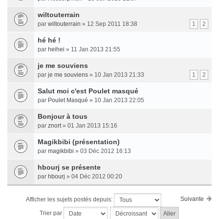
wiltouterrain
par
wiltouterrain
» 12 Sep 2011 18:38
1
2
hé hé !
par
heihei
» 11 Jan 2013 21:55
je me souviens
par
je me souviens
» 10 Jan 2013 21:33
1
2
Salut moi c'est Poulet masqué
par
Poulet Masqué
» 10 Jan 2013 22:05
Bonjour à tous
par
znort
» 01 Jan 2013 15:16
Magikbibi (présentation)
par
magikbibi
» 03 Déc 2012 16:13
hbourj se présente
par
hbourj
» 04 Déc 2012 00:20
Suivante
Afficher les sujets postés depuis:
Trier par