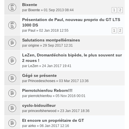
Bixente
par
Bixente
» 01 Sep 2013 08:44
1
2
Présentation de Paul, nouveau proprio du GT LTS
1000 DS
par
Paul
» 02 Jan 2018 12:55
1
2
Salutations montpelliérraines
par
origine
» 29 Sep 2017 12:31
LeZen, Dromardéchois bipède, le plus souvent sur
2 roues !
par
LeZen
» 24 Jan 2017 19:41
Gégé se présente
par
Princedeschoses
» 03 Mar 2017 13:36
Pierrotchienfou Reborn!!!
par
pierrotchienfou
» 05 Nov 2016 00:01
cyclo-bidouilleur
par
princeofsherwood
» 23 Jan 2017 18:36
Et encore un propriétaire de GT
par
airko
» 06 Jan 2017 12:16