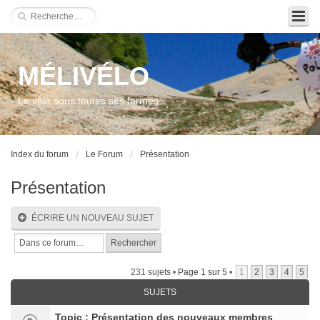
MÉLIVÉLO
Le vélo sous toutes ses formes
Index du forum
Le Forum
Présentation
Présentation
ÉCRIRE UN NOUVEAU SUJET
231 sujets •
Page
1
sur
5
•
1
2
3
4
5
SUJETS
Topic : Présentation des nouveaux membres