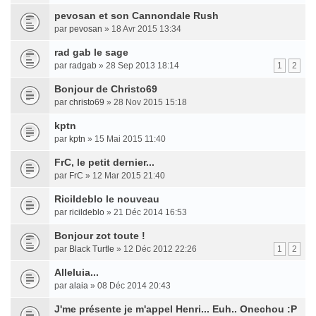
pevosan et son Cannondale Rush
par
pevosan
» 18 Avr 2015 13:34
rad gab le sage
par
radgab
» 28 Sep 2013 18:14
1
2
Bonjour de Christo69
par
christo69
» 28 Nov 2015 15:18
kptn
par
kptn
» 15 Mai 2015 11:40
FrC, le petit dernier...
par
FrC
» 12 Mar 2015 21:40
Ricildeblo le nouveau
par
ricildeblo
» 21 Déc 2014 16:53
Bonjour zot toute !
par
Black Turtle
» 12 Déc 2012 22:26
1
2
Alleluia...
par
alaia
» 08 Déc 2014 20:43
J'me présente je m'appel Henri... Euh.. Onechou :P