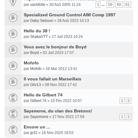
par
vachfolle
» 30 Aoû 2005 11:24
1
...
59
60
61
Specialized Ground Control AIM Comp 1997
par
Gaby Seboun
» 28 Aoû 2023 14:13
Hello du 38 !
par
ShakaVTT
» 27 Juil 2023 10:24
Vous avez le bonjour de Boyd
par
Boyd
» 02 Juil 2023 17:57
Mofofo
par
Mofofo
» 26 Mar 2012 13:41
Il vous fallait un Marseillais
par
Gilv13
» 08 Nov 2022 17:42
Hello de Gilbert 74
par
Gilbert 74
» 10 Fév 2022 10:07
1
2
Sayemone, du clan des Bretons!
par
Sayemone
» 17 Nov 2021 17:59
1
2
Encore un ...
par
jp31
» 18 Nov 2020 18:03