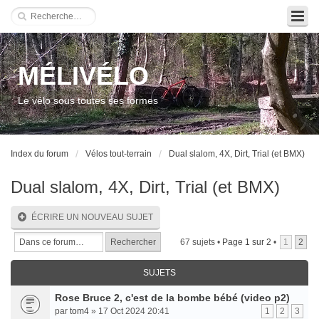
MÉLIVÉLO
Le vélo sous toutes ses formes
Index du forum
Vélos tout-terrain
Dual slalom, 4X, Dirt, Trial (et BMX)
Dual slalom, 4X, Dirt, Trial (et BMX)
ÉCRIRE UN NOUVEAU SUJET
67 sujets •
Page
1
sur
2
•
1
2
SUJETS
Rose Bruce 2, c'est de la bombe bébé (video p2)
par
tom4
» 17 Oct 2024 20:41
1
2
3