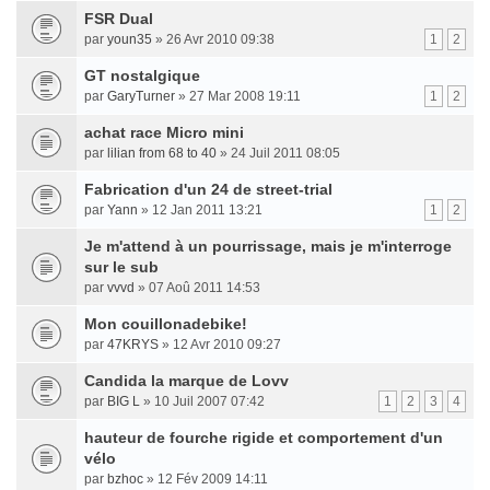
FSR Dual
par
youn35
» 26 Avr 2010 09:38
1
2
GT nostalgique
par
GaryTurner
» 27 Mar 2008 19:11
1
2
achat race Micro mini
par
lilian from 68 to 40
» 24 Juil 2011 08:05
Fabrication d'un 24 de street-trial
par
Yann
» 12 Jan 2011 13:21
1
2
Je m'attend à un pourrissage, mais je m'interroge
sur le sub
par
vvvd
» 07 Aoû 2011 14:53
Mon couillonadebike!
par
47KRYS
» 12 Avr 2010 09:27
Candida la marque de Lovv
par
BIG L
» 10 Juil 2007 07:42
1
2
3
4
hauteur de fourche rigide et comportement d'un
vélo
par
bzhoc
» 12 Fév 2009 14:11