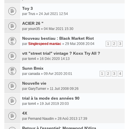
Toy 3
par
Trus
» 24 Juil 2021 12:54
ACIER 26 "
par
youn35
» 04 Mar 2021 15:30
Nouveau bestiau : Black Market Riot
par
Singlespeed maniac
» 29 Mai 2008 20:04
1
2
3
vtt "street trial" vintage ? Koxx Try All ?
par
tom4
» 16 Déc 2020 14:13
Sunn Bmix
par
canada
» 09 Avr 2020 20:01
1
2
3
4
Nouvelle vie
par
GaryTurner
» 11 Juil 2008 09:26
trial à la mode des années 90
par
tom4
» 19 Juil 2019 20:03
4X
par
Fernand Naudin
» 28 Aoû 2013 17:39
Retour à l'essentiel: Morewood N'diza