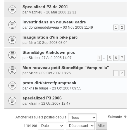
Specialized P3 de 2001
par
Matthieu
» 26 Mar 2008 12:31
Investir dans un nouveau cadre
par
dongregodelavega
» 03 Nov 2008 11:49
1
2
Inauguration d'un bike parc
par
fsh
» 10 Sep 2008 08:04
StoneEdge Kickdown pics
par
Skide
» 27 Aoû 2005 14:07
1
...
5
6
7
Mon nouveau petit StoneEdge "Vampirella"
par
Skide
» 09 Oct 2007 18:25
1
2
proto dirt/street/pumptrack
par
kris le rouge
» 23 Oct 2007 09:55
specialized P3 2006
par
kifran
» 12 Oct 2007 12:47
Suivante
Afficher les sujets postés depuis:
Trier par