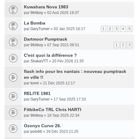
Kuwahara Nova 1983
par
964boy
» 02 Aoû 2025 19:37
La Bomba
par
GaryTurner
» 03 Jan 2025 16:17
1
2
3
4
5
Dartmoor Pumptrack
par
964boy
» 07 Sep 2021 08:51
1
2
3
C'est quoi la différence ?
par
ShakaVTT
» 20 Fév 2026 21:35
flash info pour les nantais : nouveau pumptrack
en ville !!
par
tom4
» 21 Déc 2025 12:17
RELITE 1981
par
GaryTurner
» 17 Sep 2025 17:33
FitbikeCo TRL Chris HARTI
par
964boy
» 18 Sep 2025 22:34
Ozonys Curve 26.
par
polo66
» 29 Déc 2023 21:25