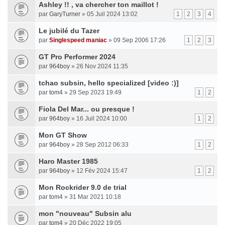
Ashley !! , va chercher ton maillot !
par
GaryTurner
» 05 Juil 2024 13:02
1
2
3
4
Le jubilé du Tazer
par
Singlespeed maniac
» 09 Sep 2006 17:26
1
2
3
GT Pro Performer 2024
par
964boy
» 26 Nov 2024 11:35
tchao subsin, hello specialized [video :)]
par
tom4
» 29 Sep 2023 19:49
1
2
Fiola Del Mar... ou presque !
par
964boy
» 16 Juil 2024 10:00
1
2
Mon GT Show
par
964boy
» 28 Sep 2012 06:33
1
2
Haro Master 1985
par
964boy
» 12 Fév 2024 15:47
1
2
Mon Rockrider 9.0 de trial
par
tom4
» 31 Mar 2021 10:18
mon "nouveau" Subsin alu
par
tom4
» 20 Déc 2022 19:05