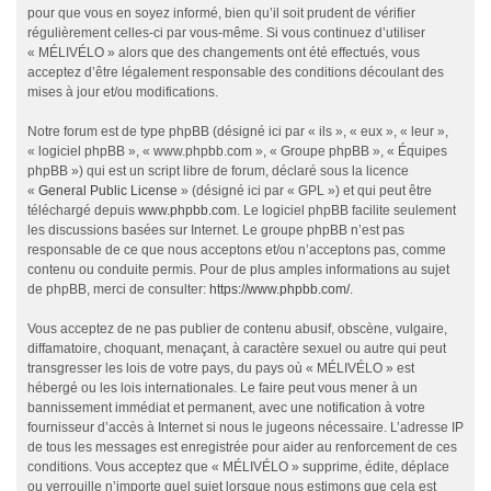
pour que vous en soyez informé, bien qu’il soit prudent de vérifier
régulièrement celles-ci par vous-même. Si vous continuez d’utiliser
« MÉLIVÉLO » alors que des changements ont été effectués, vous
acceptez d’être légalement responsable des conditions découlant des
mises à jour et/ou modifications.
Notre forum est de type phpBB (désigné ici par « ils », « eux », « leur »,
« logiciel phpBB », « www.phpbb.com », « Groupe phpBB », « Équipes
phpBB ») qui est un script libre de forum, déclaré sous la licence
«
General Public License
» (désigné ici par « GPL ») et qui peut être
téléchargé depuis
www.phpbb.com
. Le logiciel phpBB facilite seulement
les discussions basées sur Internet. Le groupe phpBB n’est pas
responsable de ce que nous acceptons et/ou n’acceptons pas, comme
contenu ou conduite permis. Pour de plus amples informations au sujet
de phpBB, merci de consulter:
https://www.phpbb.com/
.
Vous acceptez de ne pas publier de contenu abusif, obscène, vulgaire,
diffamatoire, choquant, menaçant, à caractère sexuel ou autre qui peut
transgresser les lois de votre pays, du pays où « MÉLIVÉLO » est
hébergé ou les lois internationales. Le faire peut vous mener à un
bannissement immédiat et permanent, avec une notification à votre
fournisseur d’accès à Internet si nous le jugeons nécessaire. L’adresse IP
de tous les messages est enregistrée pour aider au renforcement de ces
conditions. Vous acceptez que « MÉLIVÉLO » supprime, édite, déplace
ou verrouille n’importe quel sujet lorsque nous estimons que cela est