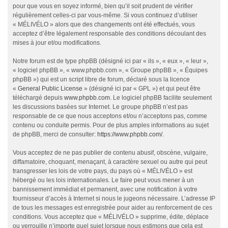
pour que vous en soyez informé, bien qu’il soit prudent de vérifier
régulièrement celles-ci par vous-même. Si vous continuez d’utiliser
« MÉLIVÉLO » alors que des changements ont été effectués, vous
acceptez d’être légalement responsable des conditions découlant des
mises à jour et/ou modifications.
Notre forum est de type phpBB (désigné ici par « ils », « eux », « leur »,
« logiciel phpBB », « www.phpbb.com », « Groupe phpBB », « Équipes
phpBB ») qui est un script libre de forum, déclaré sous la licence
«
General Public License
» (désigné ici par « GPL ») et qui peut être
téléchargé depuis
www.phpbb.com
. Le logiciel phpBB facilite seulement
les discussions basées sur Internet. Le groupe phpBB n’est pas
responsable de ce que nous acceptons et/ou n’acceptons pas, comme
contenu ou conduite permis. Pour de plus amples informations au sujet
de phpBB, merci de consulter:
https://www.phpbb.com/
.
Vous acceptez de ne pas publier de contenu abusif, obscène, vulgaire,
diffamatoire, choquant, menaçant, à caractère sexuel ou autre qui peut
transgresser les lois de votre pays, du pays où « MÉLIVÉLO » est
hébergé ou les lois internationales. Le faire peut vous mener à un
bannissement immédiat et permanent, avec une notification à votre
fournisseur d’accès à Internet si nous le jugeons nécessaire. L’adresse IP
de tous les messages est enregistrée pour aider au renforcement de ces
conditions. Vous acceptez que « MÉLIVÉLO » supprime, édite, déplace
ou verrouille n’importe quel sujet lorsque nous estimons que cela est