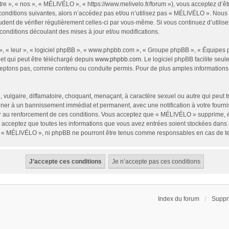
re », « nos », « MÉLIVÉLO », « https://www.melivelo.fr/forum »), vous acceptez d’ê
conditions suivantes, alors n’accédez pas et/ou n’utilisez pas « MÉLIVÉLO ». Nous
prudent de vérifier régulièrement celles-ci par vous-même. Si vous continuez d’uti
onditions découlant des mises à jour et/ou modifications.
x », « leur », « logiciel phpBB », « www.phpbb.com », « Groupe phpBB », « Équipes ph
 et qui peut être téléchargé depuis
www.phpbb.com
. Le logiciel phpBB facilite se
eptons pas, comme contenu ou conduite permis. Pour de plus amples informations 
 vulgaire, diffamatoire, choquant, menaçant, à caractère sexuel ou autre qui peut 
mener à un bannissement immédiat et permanent, avec une notification à votre fourni
r au renforcement de ces conditions. Vous acceptez que « MÉLIVÉLO » supprime, éd
us acceptez que toutes les informations que vous avez entrées soient stockées dan
ni « MÉLIVÉLO », ni phpBB ne pourront être tenus comme responsables en cas de te
Index du forum
Suppr