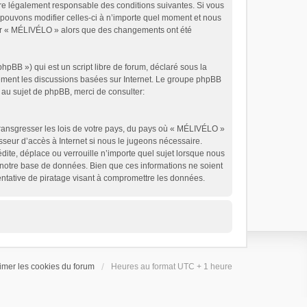
tre légalement responsable des conditions suivantes. Si vous
 pouvons modifier celles-ci à n’importe quel moment et nous
liser « MÉLIVÉLO » alors que des changements ont été
pBB ») qui est un script libre de forum, déclaré sous la
ulement les discussions basées sur Internet. Le groupe phpBB
au sujet de phpBB, merci de consulter:
transgresser les lois de votre pays, du pays où « MÉLIVÉLO »
sseur d’accès à Internet si nous le jugeons nécessaire.
ite, déplace ou verrouille n’importe quel sujet lorsque nous
s notre base de données. Bien que ces informations ne soient
ntative de piratage visant à compromettre les données.
imer les cookies du forum
Heures au format UTC + 1 heure