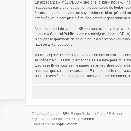
En accédant à « MÉLIVÉLO » (désigné ici par « nous », « not
n’acceptez pas d’être légalement responsable de toutes les 
ferons tout pour que vous en soyez informé, bien qu’il soit 
effectués, vous acceptez d’être légalement responsable des c
Notre forum est de type phpBB (désigné ici par « ils », « eu
licence «
General Public License
» (désigné ici par « GPL »)
n’est pas responsable de ce que nous acceptons et/ou n’acc
https://www.phpbb.com/
.
Vous acceptez de ne pas publier de contenu abusif, obscène,
est hébergé ou les lois internationales. Le faire peut vous 
L’adresse IP de tous les messages est enregistrée pour aide
estimons que cela est nécessaire. En tant qu’utilisateur, vo
pas diffusées à une tierce partie sans votre consentement, 
Développé par
phpBB
® Forum Software © phpBB Group
Style we_universal created by
Inventea
.
Traduction par
phpBB-fr.com