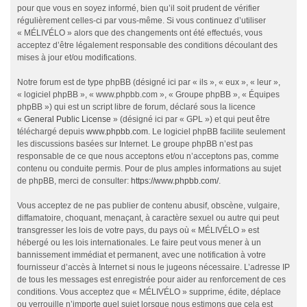
pour que vous en soyez informé, bien qu’il soit prudent de vérifier
régulièrement celles-ci par vous-même. Si vous continuez d’utiliser
« MÉLIVÉLO » alors que des changements ont été effectués, vous
acceptez d’être légalement responsable des conditions découlant des
mises à jour et/ou modifications.
Notre forum est de type phpBB (désigné ici par « ils », « eux », « leur »,
« logiciel phpBB », « www.phpbb.com », « Groupe phpBB », « Équipes
phpBB ») qui est un script libre de forum, déclaré sous la licence
«
General Public License
» (désigné ici par « GPL ») et qui peut être
téléchargé depuis
www.phpbb.com
. Le logiciel phpBB facilite seulement
les discussions basées sur Internet. Le groupe phpBB n’est pas
responsable de ce que nous acceptons et/ou n’acceptons pas, comme
contenu ou conduite permis. Pour de plus amples informations au sujet
de phpBB, merci de consulter:
https://www.phpbb.com/
.
Vous acceptez de ne pas publier de contenu abusif, obscène, vulgaire,
diffamatoire, choquant, menaçant, à caractère sexuel ou autre qui peut
transgresser les lois de votre pays, du pays où « MÉLIVÉLO » est
hébergé ou les lois internationales. Le faire peut vous mener à un
bannissement immédiat et permanent, avec une notification à votre
fournisseur d’accès à Internet si nous le jugeons nécessaire. L’adresse IP
de tous les messages est enregistrée pour aider au renforcement de ces
conditions. Vous acceptez que « MÉLIVÉLO » supprime, édite, déplace
ou verrouille n’importe quel sujet lorsque nous estimons que cela est