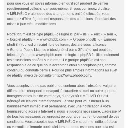
pour que vous en soyez informé, bien qu’il soit prudent de vérifier
régulièrement celles-ci par vous-même. Si vous continuez d’utiliser
« MÉLIVÉLO » alors que des changements ont été effectués, vous
acceptez d’être légalement responsable des conditions découlant des
mises à jour et/ou modifications.
Notre forum est de type phpBB (désigné ici par « ils », « eux », « leur »,
« logiciel phpBB », « www.phpbb.com », « Groupe phpBB », « Équipes
phpBB ») qui est un script libre de forum, déclaré sous la licence
«
General Public License
» (désigné ici par « GPL ») et qui peut être
téléchargé depuis
www.phpbb.com
. Le logiciel phpBB facilite seulement
les discussions basées sur Internet. Le groupe phpBB n’est pas
responsable de ce que nous acceptons et/ou n’acceptons pas, comme
contenu ou conduite permis. Pour de plus amples informations au sujet
de phpBB, merci de consulter:
https://www.phpbb.com/
.
Vous acceptez de ne pas publier de contenu abusif, obscène, vulgaire,
diffamatoire, choquant, menaçant, à caractère sexuel ou autre qui peut
transgresser les lois de votre pays, du pays où « MÉLIVÉLO » est
hébergé ou les lois internationales. Le faire peut vous mener à un
bannissement immédiat et permanent, avec une notification à votre
fournisseur d’accès à Internet si nous le jugeons nécessaire. L’adresse IP
de tous les messages est enregistrée pour aider au renforcement de ces
conditions. Vous acceptez que « MÉLIVÉLO » supprime, édite, déplace
ou verrouille n’importe quel sujet lorsque nous estimons que cela est