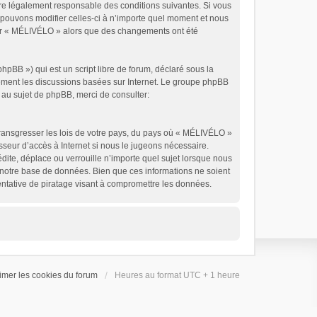
tre légalement responsable des conditions suivantes. Si vous
 pouvons modifier celles-ci à n’importe quel moment et nous
liser « MÉLIVÉLO » alors que des changements ont été
pBB ») qui est un script libre de forum, déclaré sous la
ulement les discussions basées sur Internet. Le groupe phpBB
au sujet de phpBB, merci de consulter:
transgresser les lois de votre pays, du pays où « MÉLIVÉLO »
sseur d’accès à Internet si nous le jugeons nécessaire.
ite, déplace ou verrouille n’importe quel sujet lorsque nous
s notre base de données. Bien que ces informations ne soient
ntative de piratage visant à compromettre les données.
imer les cookies du forum
Heures au format UTC + 1 heure