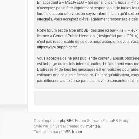
En accédant à « MÉLIVÉLO » (désigné ici par « nous », « not
n’acceptez pas d’être légalement responsable de toutes les 
ferons tout pour que vous en soyez informé, bien qu’il soit 
effectués, vous acceptez d’être légalement responsable des c
Notre forum est de type phpBB (désigné ici par « ils », « eu
licence «
General Public License
» (désigné ici par « GPL »)
n’est pas responsable de ce que nous acceptons et/ou n’acc
https://www.phpbb.com/
.
Vous acceptez de ne pas publier de contenu abusif, obscène,
est hébergé ou les lois internationales. Le faire peut vous 
L’adresse IP de tous les messages est enregistrée pour aide
estimons que cela est nécessaire. En tant qu’utilisateur, vo
pas diffusées à une tierce partie sans votre consentement, 
Développé par
phpBB
® Forum Software © phpBB Group
Style we_universal created by
Inventea
.
Traduction par
phpBB-fr.com