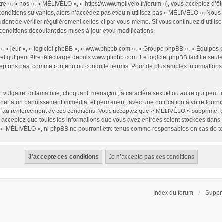
re », « nos », « MÉLIVÉLO », « https://www.melivelo.fr/forum »), vous acceptez d’ê
conditions suivantes, alors n’accédez pas et/ou n’utilisez pas « MÉLIVÉLO ». Nous
prudent de vérifier régulièrement celles-ci par vous-même. Si vous continuez d’uti
onditions découlant des mises à jour et/ou modifications.
x », « leur », « logiciel phpBB », « www.phpbb.com », « Groupe phpBB », « Équipes ph
 et qui peut être téléchargé depuis
www.phpbb.com
. Le logiciel phpBB facilite se
eptons pas, comme contenu ou conduite permis. Pour de plus amples informations 
 vulgaire, diffamatoire, choquant, menaçant, à caractère sexuel ou autre qui peut 
mener à un bannissement immédiat et permanent, avec une notification à votre fourni
r au renforcement de ces conditions. Vous acceptez que « MÉLIVÉLO » supprime, éd
us acceptez que toutes les informations que vous avez entrées soient stockées dan
ni « MÉLIVÉLO », ni phpBB ne pourront être tenus comme responsables en cas de te
Index du forum
Suppr