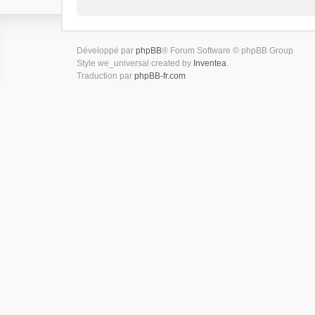
Développé par
phpBB
® Forum Software © phpBB Group
Style we_universal created by
Inventea
.
Traduction par
phpBB-fr.com