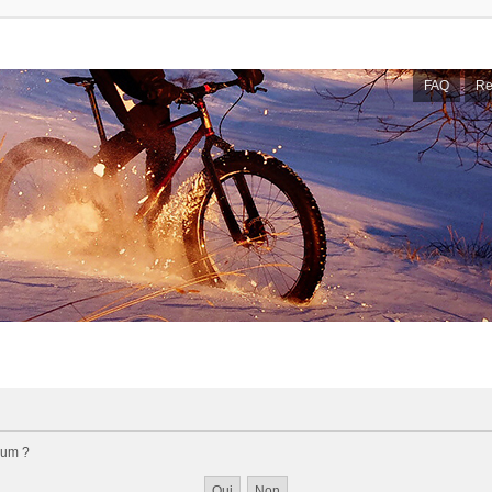
FAQ
Re
rum ?