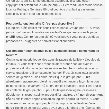
Ce logiciel (dans sa forme originale) est produit, distribué et son
copyright est détenu par le
Groupe phpBB
. Il est rendu accessible sous la
Licence Publique Générale GNU et peut être distribué gratuitement.
Consultez le lien pour plus d’informations.
Pourquoi la fonctionnalité X n’est pas disponible ?
Ce logiciel a été écrit et mis sous licence par le Groupe phpBB. Si vous
pensez qu’une fonctionnalité nécessite d’être ajoutée, visitez la page
phpBB Ideas Centre
(en anglais) où vous pouvez voter pour des idées
proposées ou suggérer de nouvelles fonctionnalités.
Qui contacter pour les abus ou les questions légales concernant ce
forum ?
Contactez n’importe lequel des administrateurs de la liste « L’équipe du
forum ». Si vous restez sans réponse alors prenez contact avec le
propriétaire du domaine (en faisant une
recherche sur whois
) ou si un
service gratuit est utilisé (exemple: Yahoo!, Free, f2s.com, etc.), avec le
service de gestion ou des abus. Notez que le groupe phpBB
n’a
absolument aucun contrôle
et ne peut être en aucune façon tenu pour
responsable sur
comment
,
où
ou
par qui
ce forum est utilisé. Il est inutile
de contacter le groupe phpBB pour toute question légale (cessions et
désistements, responsabilité, propos diffamatoires, etc.)
non directement
liée
au site Internet phpbb.com ou au logiciel phpBB lui-même. Si vous
adressez un e-mail au groupe phpBB à propos de l’utilisation
d’une
tierce partie
de ce logiciel vous devez vous attendre à une réponse très