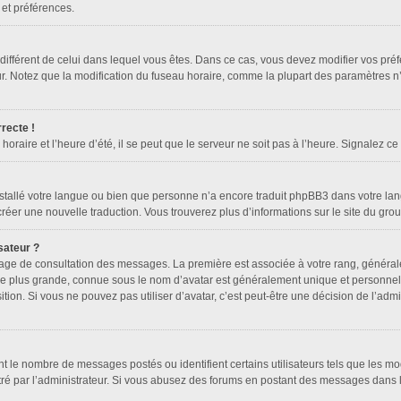
 et préférences.
re différent de celui dans lequel vous êtes. Dans ce cas, vous devez modifier vos pr
ur. Notez que la modification du fuseau horaire, comme la plupart des paramètres n’
recte !
oraire et l’heure d’été, il se peut que le serveur ne soit pas à l’heure. Signalez ce
installé votre langue ou bien que personne n’a encore traduit phpBB3 dans votre lan
 créer une nouvelle traduction. Vous trouverez plus d’informations sur le site du gr
sateur ?
a page de consultation des messages. La première est associée à votre rang, généra
 plus grande, connue sous le nom d’avatar est généralement unique et personnelle à
sition. Si vous ne pouvez pas utiliser d’avatar, c’est peut-être une décision de l’ad
nt le nombre de messages postés ou identifient certains utilisateurs tels que les m
amétré par l’administrateur. Si vous abusez des forums en postant des messages dans