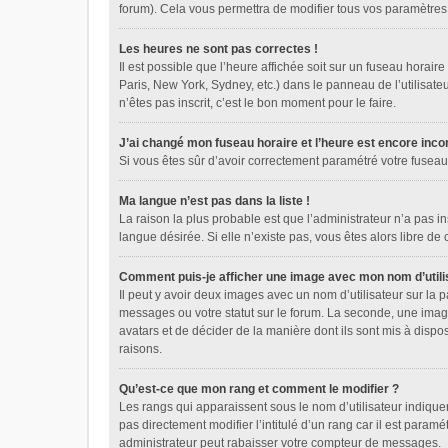
forum). Cela vous permettra de modifier tous vos paramètres
Les heures ne sont pas correctes !
Il est possible que l’heure affichée soit sur un fuseau horai
Paris, New York, Sydney, etc.) dans le panneau de l’utilisate
n’êtes pas inscrit, c’est le bon moment pour le faire.
J’ai changé mon fuseau horaire et l’heure est encore incor
Si vous êtes sûr d’avoir correctement paramétré votre fuseau h
Ma langue n’est pas dans la liste !
La raison la plus probable est que l’administrateur n’a pas 
langue désirée. Si elle n’existe pas, vous êtes alors libre de
Comment puis-je afficher une image avec mon nom d’utili
Il peut y avoir deux images avec un nom d’utilisateur sur l
messages ou votre statut sur le forum. La seconde, une image
avatars et de décider de la manière dont ils sont mis à dispo
raisons.
Qu’est-ce que mon rang et comment le modifier ?
Les rangs qui apparaissent sous le nom d’utilisateur indique
pas directement modifier l’intitulé d’un rang car il est par
administrateur peut rabaisser votre compteur de messages.