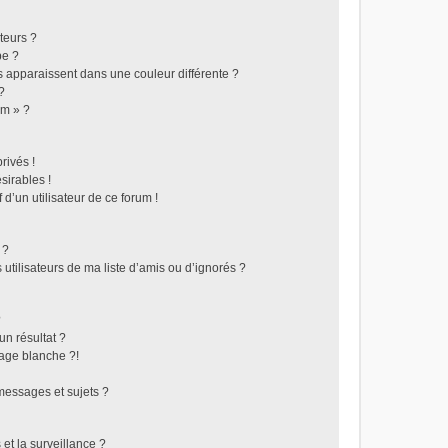
teurs ?
pe ?
s apparaissent dans une couleur différente ?
?
um » ?
rivés !
sirables !
 d’un utilisateur de ce forum !
 ?
utilisateurs de ma liste d’amis ou d’ignorés ?
?
n résultat ?
age blanche ?!
essages et sujets ?
 et la surveillance ?