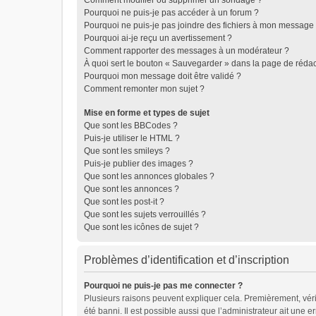
Comment modifier ou supprimer un sondage ?
Pourquoi ne puis-je pas accéder à un forum ?
Pourquoi ne puis-je pas joindre des fichiers à mon message
Pourquoi ai-je reçu un avertissement ?
Comment rapporter des messages à un modérateur ?
À quoi sert le bouton « Sauvegarder » dans la page de réda
Pourquoi mon message doit être validé ?
Comment remonter mon sujet ?
Mise en forme et types de sujet
Que sont les BBCodes ?
Puis-je utiliser le HTML ?
Que sont les smileys ?
Puis-je publier des images ?
Que sont les annonces globales ?
Que sont les annonces ?
Que sont les post-it ?
Que sont les sujets verrouillés ?
Que sont les icônes de sujet ?
Problèmes d’identification et d’inscription
Pourquoi ne puis-je pas me connecter ?
Plusieurs raisons peuvent expliquer cela. Premièrement, vérifi
été banni. Il est possible aussi que l’administrateur ait une er