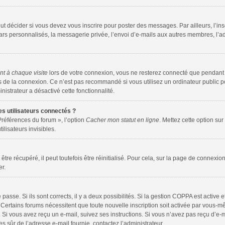
t décider si vous devez vous inscrire pour poster des messages. Par ailleurs, l’ins
s personnalisés, la messagerie privée, l’envoi d’e-mails aux autres membres, l’adh
t à chaque visite
lors de votre connexion, vous ne resterez connecté que pendant
s de la connexion. Ce n’est pas recommandé si vous utilisez un ordinateur public p
inistrateur a désactivé cette fonctionnalité.
s utilisateurs connectés ?
Préférences du forum », l’option
Cacher mon statut en ligne
. Mettez cette option sur
ilisateurs invisibles.
re récupéré, il peut toutefois être réinitialisé. Pour cela, sur la page de connexion
er.
e passe. Si ils sont corrects, il y a deux possibilités. Si la gestion COPPA est active
es. Certains forums nécessitent que toute nouvelle inscription soit activée par vous
n. Si vous avez reçu un e-mail, suivez ses instructions. Si vous n’avez pas reçu d’e-
êtes sûr de l’adresse e-mail fournie, contactez l’administrateur.