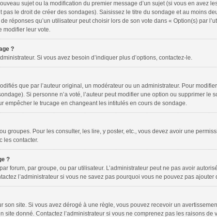
n nouveau sujet ou la modification du premier message d’un sujet (si vous en avez les
as le droit de créer des sondages). Saisissez le titre du sondage et au moins deu
éponses qu’un utilisateur peut choisir lors de son vote dans « Option(s) par l’util
e modifier leur vote.
dage ?
inistrateur. Si vous avez besoin d’indiquer plus d’options, contactez-le.
fiés que par l’auteur original, un modérateur ou un administrateur. Pour modifier
 sondage). Si personne n’a voté, l’auteur peut modifier une option ou supprimer le 
our empêcher le trucage en changeant les intitulés en cours de sondage.
 ou groupes. Pour les consulter, les lire, y poster, etc., vous devez avoir une permi
 les contacter.
ge ?
 par forum, par groupe, ou par utilisateur. L’administrateur peut ne pas avoir autorisé
tactez l’administrateur si vous ne savez pas pourquoi vous ne pouvez pas ajouter de
on site. Si vous avez dérogé à une règle, vous pouvez recevoir un avertissement. 
 site donné. Contactez l’administrateur si vous ne comprenez pas les raisons de v