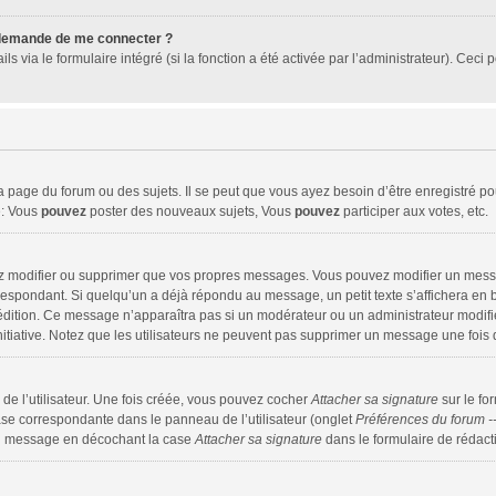
e demande de me connecter ?
ls via le formulaire intégré (si la fonction a été activée par l’administrateur). Cec
page du forum ou des sujets. Il se peut que vous ayez besoin d’être enregistré pou
e: Vous
pouvez
poster des nouveaux sujets, Vous
pouvez
participer aux votes, etc.
ez modifier ou supprimer que vos propres messages. Vous pouvez modifier un mess
pondant. Si quelqu’un a déjà répondu au message, un petit texte s’affichera en ba
re édition. Ce message n’apparaîtra pas si un modérateur ou un administrateur modifi
initiative. Notez que les utilisateurs ne peuvent pas supprimer un message une foi
e l’utilisateur. Une fois créée, vous pouvez cocher
Attacher sa signature
sur le fo
ase correspondante dans le panneau de l’utilisateur (onglet
Préférences du forum -
un message en décochant la case
Attacher sa signature
dans le formulaire de rédac