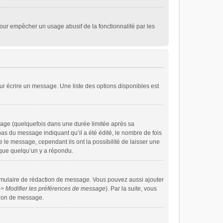
i pour empêcher un usage abusif de la fonctionnalité par les
r écrire un message. Une liste des options disponibles est
age (quelquefois dans une durée limitée après sa
s du message indiquant qu’il a été édité, le nombre de fois
e le message, cependant ils ont la possibilité de laisser une
s que quelqu’un y a répondu.
rmulaire de rédaction de message. Vous pouvez aussi ajouter
-> Modifier les préférences de message
). Par la suite, vous
tion de message.