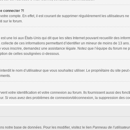
me connecter ?!
 votre compte. En effet, il est courant de supprimer régulièrement les utilisateurs ne
ti sur le forum.
est une loi aux États-Unis qui dit que les sites Internet pouvant recueillir des inf
a collecte de ces informations permettant d’identifier un mineur de moins de 13 ans
de vous inscrire, demandez une assistance légale. Notez que l’équipe du forum ne pe
eption de celles soulignées ci-dessous.
ou interdit le nom d’utilisateur que vous souhaitez utiliser. Le propriétaire du site p
ements.
t votre identification et votre connexion au forum. Ils fournissent aussi des foncti
ateur. Si vous avez des problèmes de connexion/déconnexion, la suppression des coo
ans notre base de données. Pour les modifier, visitez le lien
Panneau de l’utilisateur