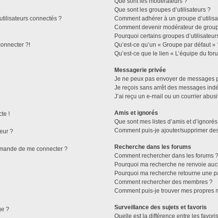
Que sont les modérateurs ?
Que sont les groupes d’utilisateurs ?
tilisateurs connectés ?
Comment adhérer à un groupe d’utilisa
Comment devenir modérateur de grou
Pourquoi certains groupes d’utilisateur
connecter ?!
Qu’est-ce qu’un « Groupe par défaut » 
Qu’est-ce que le lien « L’équipe du for
Messagerie privée
Je ne peux pas envoyer de messages p
Je reçois sans arrêt des messages indé
J’ai reçu un e-mail ou un courrier abusif
Amis et ignorés
te !
Que sont mes listes d’amis et d’ignorés
Comment puis-je ajouter/supprimer des 
eur ?
Recherche dans les forums
demande de me connecter ?
Comment rechercher dans les forums 
Pourquoi ma recherche ne renvoie aucu
Pourquoi ma recherche retourne une p
Comment rechercher des membres ?
Comment puis-je trouver mes propres m
Surveillance des sujets et favoris
ge ?
Quelle est la différence entre les favoris