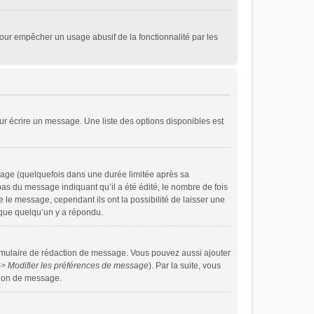
i pour empêcher un usage abusif de la fonctionnalité par les
r écrire un message. Une liste des options disponibles est
age (quelquefois dans une durée limitée après sa
s du message indiquant qu’il a été édité, le nombre de fois
e le message, cependant ils ont la possibilité de laisser une
s que quelqu’un y a répondu.
rmulaire de rédaction de message. Vous pouvez aussi ajouter
-> Modifier les préférences de message
). Par la suite, vous
tion de message.