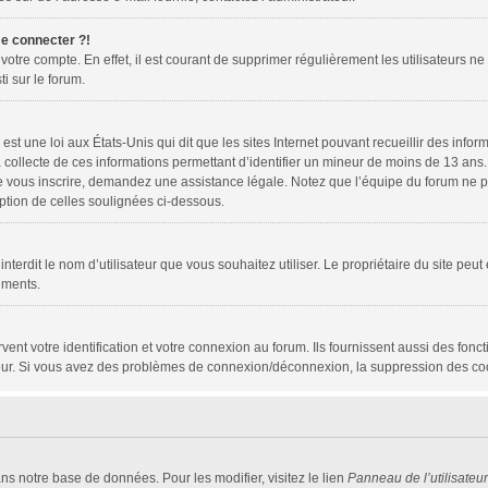
me connecter ?!
 votre compte. En effet, il est courant de supprimer régulièrement les utilisateurs ne
ti sur le forum.
est une loi aux États-Unis qui dit que les sites Internet pouvant recueillir des inf
a collecte de ces informations permettant d’identifier un mineur de moins de 13 ans
de vous inscrire, demandez une assistance légale. Notez que l’équipe du forum ne pe
eption de celles soulignées ci-dessous.
ou interdit le nom d’utilisateur que vous souhaitez utiliser. Le propriétaire du site p
ements.
t votre identification et votre connexion au forum. Ils fournissent aussi des foncti
ateur. Si vous avez des problèmes de connexion/déconnexion, la suppression des coo
ans notre base de données. Pour les modifier, visitez le lien
Panneau de l’utilisateur