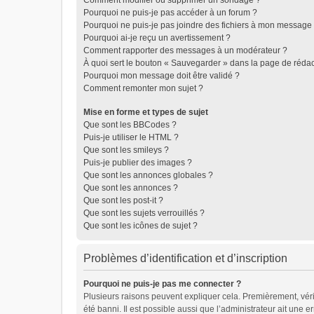
Comment modifier ou supprimer un sondage ?
Pourquoi ne puis-je pas accéder à un forum ?
Pourquoi ne puis-je pas joindre des fichiers à mon message
Pourquoi ai-je reçu un avertissement ?
Comment rapporter des messages à un modérateur ?
À quoi sert le bouton « Sauvegarder » dans la page de réda
Pourquoi mon message doit être validé ?
Comment remonter mon sujet ?
Mise en forme et types de sujet
Que sont les BBCodes ?
Puis-je utiliser le HTML ?
Que sont les smileys ?
Puis-je publier des images ?
Que sont les annonces globales ?
Que sont les annonces ?
Que sont les post-it ?
Que sont les sujets verrouillés ?
Que sont les icônes de sujet ?
Problèmes d’identification et d’inscription
Pourquoi ne puis-je pas me connecter ?
Plusieurs raisons peuvent expliquer cela. Premièrement, vérifi
été banni. Il est possible aussi que l’administrateur ait une er