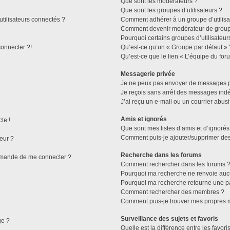
Que sont les modérateurs ?
Que sont les groupes d’utilisateurs ?
tilisateurs connectés ?
Comment adhérer à un groupe d’utilisa
Comment devenir modérateur de grou
Pourquoi certains groupes d’utilisateur
connecter ?!
Qu’est-ce qu’un « Groupe par défaut » 
Qu’est-ce que le lien « L’équipe du for
Messagerie privée
Je ne peux pas envoyer de messages p
Je reçois sans arrêt des messages indé
J’ai reçu un e-mail ou un courrier abusif
Amis et ignorés
te !
Que sont mes listes d’amis et d’ignorés
Comment puis-je ajouter/supprimer des 
eur ?
Recherche dans les forums
demande de me connecter ?
Comment rechercher dans les forums 
Pourquoi ma recherche ne renvoie aucu
Pourquoi ma recherche retourne une p
Comment rechercher des membres ?
Comment puis-je trouver mes propres m
Surveillance des sujets et favoris
ge ?
Quelle est la différence entre les favoris