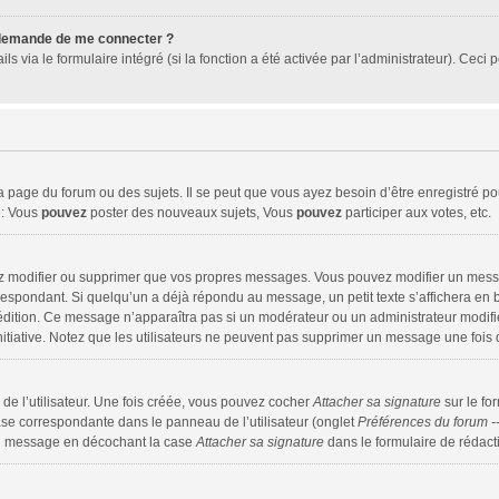
e demande de me connecter ?
ls via le formulaire intégré (si la fonction a été activée par l’administrateur). Cec
page du forum ou des sujets. Il se peut que vous ayez besoin d’être enregistré pou
e: Vous
pouvez
poster des nouveaux sujets, Vous
pouvez
participer aux votes, etc.
ez modifier ou supprimer que vos propres messages. Vous pouvez modifier un mess
pondant. Si quelqu’un a déjà répondu au message, un petit texte s’affichera en ba
re édition. Ce message n’apparaîtra pas si un modérateur ou un administrateur modifi
initiative. Notez que les utilisateurs ne peuvent pas supprimer un message une foi
e l’utilisateur. Une fois créée, vous pouvez cocher
Attacher sa signature
sur le fo
ase correspondante dans le panneau de l’utilisateur (onglet
Préférences du forum -
un message en décochant la case
Attacher sa signature
dans le formulaire de rédac