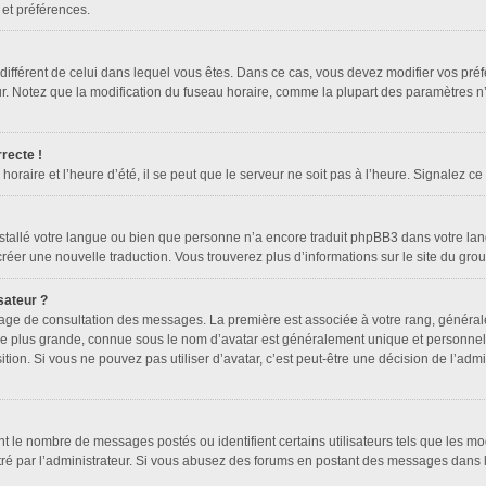
 et préférences.
re différent de celui dans lequel vous êtes. Dans ce cas, vous devez modifier vos pr
ur. Notez que la modification du fuseau horaire, comme la plupart des paramètres n’
recte !
oraire et l’heure d’été, il se peut que le serveur ne soit pas à l’heure. Signalez ce
installé votre langue ou bien que personne n’a encore traduit phpBB3 dans votre lan
 créer une nouvelle traduction. Vous trouverez plus d’informations sur le site du gr
sateur ?
a page de consultation des messages. La première est associée à votre rang, généra
 plus grande, connue sous le nom d’avatar est généralement unique et personnelle à
sition. Si vous ne pouvez pas utiliser d’avatar, c’est peut-être une décision de l’ad
nt le nombre de messages postés ou identifient certains utilisateurs tels que les m
amétré par l’administrateur. Si vous abusez des forums en postant des messages dans