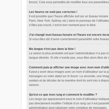
forum). Cela vous permettra de modifier tous vos paramètres
Les heures ne sont pas correctes !
Il est possible que l’heure affichée soit sur un fuseau horai
Paris, New York, Sydney, etc.) dans le panneau de l’utilisate
n’êtes pas inscrit, c’est le bon moment pour le faire.
J’ai changé mon fuseau horaire et l’heure est encore incor
Si vous êtes sûr d’avoir correctement paramétré votre fuseau h
Ma langue n’est pas dans la liste !
La raison la plus probable est que l’administrateur n’a pas 
langue désirée. Si elle n’existe pas, vous êtes alors libre de
Comment puis-je afficher une image avec mon nom d’utili
Il peut y avoir deux images avec un nom d’utilisateur sur l
messages ou votre statut sur le forum. La seconde, une image
avatars et de décider de la manière dont ils sont mis à dispo
raisons.
Qu’est-ce que mon rang et comment le modifier ?
Les rangs qui apparaissent sous le nom d’utilisateur indique
pas directement modifier l’intitulé d’un rang car il est par
administrateur peut rabaisser votre compteur de messages.