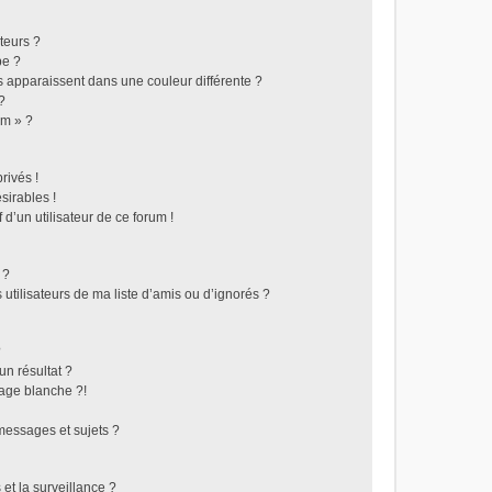
teurs ?
pe ?
s apparaissent dans une couleur différente ?
?
um » ?
rivés !
sirables !
 d’un utilisateur de ce forum !
 ?
utilisateurs de ma liste d’amis ou d’ignorés ?
?
n résultat ?
age blanche ?!
essages et sujets ?
 et la surveillance ?