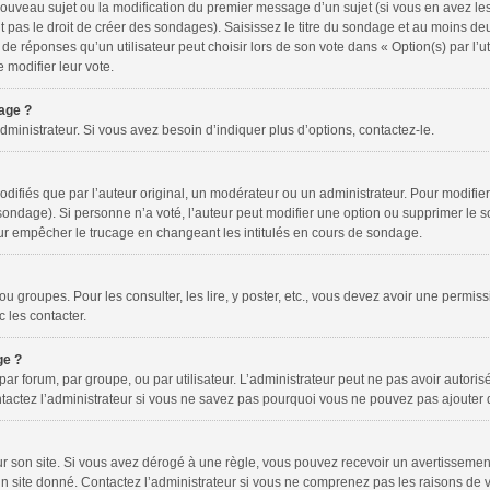
n nouveau sujet ou la modification du premier message d’un sujet (si vous en avez les
as le droit de créer des sondages). Saisissez le titre du sondage et au moins deu
éponses qu’un utilisateur peut choisir lors de son vote dans « Option(s) par l’util
e modifier leur vote.
dage ?
inistrateur. Si vous avez besoin d’indiquer plus d’options, contactez-le.
fiés que par l’auteur original, un modérateur ou un administrateur. Pour modifier
 sondage). Si personne n’a voté, l’auteur peut modifier une option ou supprimer le 
our empêcher le trucage en changeant les intitulés en cours de sondage.
 ou groupes. Pour les consulter, les lire, y poster, etc., vous devez avoir une permi
 les contacter.
ge ?
 par forum, par groupe, ou par utilisateur. L’administrateur peut ne pas avoir autorisé
tactez l’administrateur si vous ne savez pas pourquoi vous ne pouvez pas ajouter de
on site. Si vous avez dérogé à une règle, vous pouvez recevoir un avertissement. 
 site donné. Contactez l’administrateur si vous ne comprenez pas les raisons de v