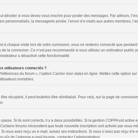
t décider si vous devez vous inscrire pour poster des messages. Par ailleurs, l’ins
s personnalisés, la messagerie privée, l’envoi d’e-mails aux autres membres, l’adh
t à chaque visite
lors de votre connexion, vous ne resterez connecté que pendant
s de la connexion. Ce n’est pas recommandé si vous utilisez un ordinateur public p
inistrateur a désactivé cette fonctionnalité.
s utilisateurs connectés ?
Préférences du forum », l’option
Cacher mon statut en ligne
. Mettez cette option sur
ilisateurs invisibles.
re récupéré, il peut toutefois être réinitialisé. Pour cela, sur la page de connexion
er.
e passe. Si ils sont corrects, il y a deux possibilités. Si la gestion COPPA est active
es. Certains forums nécessitent que toute nouvelle inscription soit activée par vous
n. Si vous avez reçu un e-mail, suivez ses instructions. Si vous n’avez pas reçu d’e-
êtes sûr de l’adresse e-mail fournie, contactez l’administrateur.