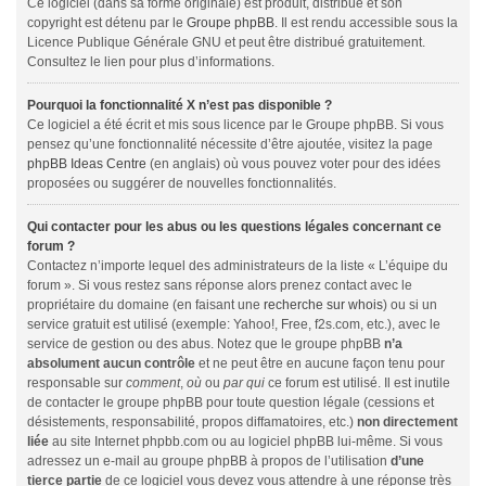
Ce logiciel (dans sa forme originale) est produit, distribué et son
copyright est détenu par le
Groupe phpBB
. Il est rendu accessible sous la
Licence Publique Générale GNU et peut être distribué gratuitement.
Consultez le lien pour plus d’informations.
Pourquoi la fonctionnalité X n’est pas disponible ?
Ce logiciel a été écrit et mis sous licence par le Groupe phpBB. Si vous
pensez qu’une fonctionnalité nécessite d’être ajoutée, visitez la page
phpBB Ideas Centre
(en anglais) où vous pouvez voter pour des idées
proposées ou suggérer de nouvelles fonctionnalités.
Qui contacter pour les abus ou les questions légales concernant ce
forum ?
Contactez n’importe lequel des administrateurs de la liste « L’équipe du
forum ». Si vous restez sans réponse alors prenez contact avec le
propriétaire du domaine (en faisant une
recherche sur whois
) ou si un
service gratuit est utilisé (exemple: Yahoo!, Free, f2s.com, etc.), avec le
service de gestion ou des abus. Notez que le groupe phpBB
n’a
absolument aucun contrôle
et ne peut être en aucune façon tenu pour
responsable sur
comment
,
où
ou
par qui
ce forum est utilisé. Il est inutile
de contacter le groupe phpBB pour toute question légale (cessions et
désistements, responsabilité, propos diffamatoires, etc.)
non directement
liée
au site Internet phpbb.com ou au logiciel phpBB lui-même. Si vous
adressez un e-mail au groupe phpBB à propos de l’utilisation
d’une
tierce partie
de ce logiciel vous devez vous attendre à une réponse très