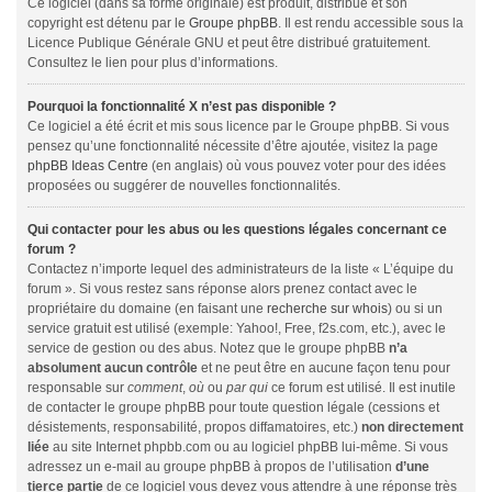
Ce logiciel (dans sa forme originale) est produit, distribué et son
copyright est détenu par le
Groupe phpBB
. Il est rendu accessible sous la
Licence Publique Générale GNU et peut être distribué gratuitement.
Consultez le lien pour plus d’informations.
Pourquoi la fonctionnalité X n’est pas disponible ?
Ce logiciel a été écrit et mis sous licence par le Groupe phpBB. Si vous
pensez qu’une fonctionnalité nécessite d’être ajoutée, visitez la page
phpBB Ideas Centre
(en anglais) où vous pouvez voter pour des idées
proposées ou suggérer de nouvelles fonctionnalités.
Qui contacter pour les abus ou les questions légales concernant ce
forum ?
Contactez n’importe lequel des administrateurs de la liste « L’équipe du
forum ». Si vous restez sans réponse alors prenez contact avec le
propriétaire du domaine (en faisant une
recherche sur whois
) ou si un
service gratuit est utilisé (exemple: Yahoo!, Free, f2s.com, etc.), avec le
service de gestion ou des abus. Notez que le groupe phpBB
n’a
absolument aucun contrôle
et ne peut être en aucune façon tenu pour
responsable sur
comment
,
où
ou
par qui
ce forum est utilisé. Il est inutile
de contacter le groupe phpBB pour toute question légale (cessions et
désistements, responsabilité, propos diffamatoires, etc.)
non directement
liée
au site Internet phpbb.com ou au logiciel phpBB lui-même. Si vous
adressez un e-mail au groupe phpBB à propos de l’utilisation
d’une
tierce partie
de ce logiciel vous devez vous attendre à une réponse très