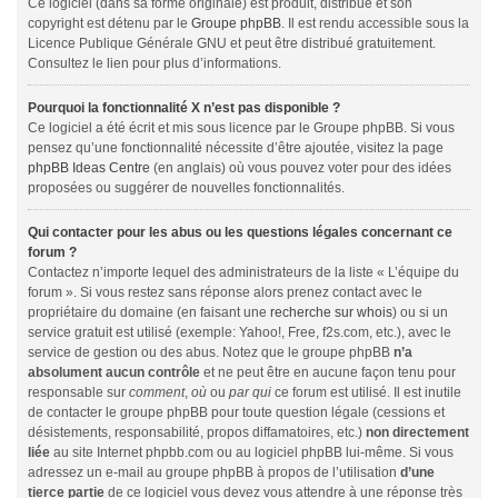
Ce logiciel (dans sa forme originale) est produit, distribué et son
copyright est détenu par le
Groupe phpBB
. Il est rendu accessible sous la
Licence Publique Générale GNU et peut être distribué gratuitement.
Consultez le lien pour plus d’informations.
Pourquoi la fonctionnalité X n’est pas disponible ?
Ce logiciel a été écrit et mis sous licence par le Groupe phpBB. Si vous
pensez qu’une fonctionnalité nécessite d’être ajoutée, visitez la page
phpBB Ideas Centre
(en anglais) où vous pouvez voter pour des idées
proposées ou suggérer de nouvelles fonctionnalités.
Qui contacter pour les abus ou les questions légales concernant ce
forum ?
Contactez n’importe lequel des administrateurs de la liste « L’équipe du
forum ». Si vous restez sans réponse alors prenez contact avec le
propriétaire du domaine (en faisant une
recherche sur whois
) ou si un
service gratuit est utilisé (exemple: Yahoo!, Free, f2s.com, etc.), avec le
service de gestion ou des abus. Notez que le groupe phpBB
n’a
absolument aucun contrôle
et ne peut être en aucune façon tenu pour
responsable sur
comment
,
où
ou
par qui
ce forum est utilisé. Il est inutile
de contacter le groupe phpBB pour toute question légale (cessions et
désistements, responsabilité, propos diffamatoires, etc.)
non directement
liée
au site Internet phpbb.com ou au logiciel phpBB lui-même. Si vous
adressez un e-mail au groupe phpBB à propos de l’utilisation
d’une
tierce partie
de ce logiciel vous devez vous attendre à une réponse très