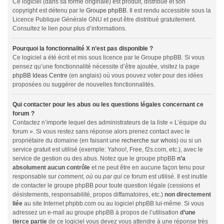
Ce logiciel (dans sa forme originale) est produit, distribué et son
copyright est détenu par le
Groupe phpBB
. Il est rendu accessible sous la
Licence Publique Générale GNU et peut être distribué gratuitement.
Consultez le lien pour plus d’informations.
Pourquoi la fonctionnalité X n’est pas disponible ?
Ce logiciel a été écrit et mis sous licence par le Groupe phpBB. Si vous
pensez qu’une fonctionnalité nécessite d’être ajoutée, visitez la page
phpBB Ideas Centre
(en anglais) où vous pouvez voter pour des idées
proposées ou suggérer de nouvelles fonctionnalités.
Qui contacter pour les abus ou les questions légales concernant ce
forum ?
Contactez n’importe lequel des administrateurs de la liste « L’équipe du
forum ». Si vous restez sans réponse alors prenez contact avec le
propriétaire du domaine (en faisant une
recherche sur whois
) ou si un
service gratuit est utilisé (exemple: Yahoo!, Free, f2s.com, etc.), avec le
service de gestion ou des abus. Notez que le groupe phpBB
n’a
absolument aucun contrôle
et ne peut être en aucune façon tenu pour
responsable sur
comment
,
où
ou
par qui
ce forum est utilisé. Il est inutile
de contacter le groupe phpBB pour toute question légale (cessions et
désistements, responsabilité, propos diffamatoires, etc.)
non directement
liée
au site Internet phpbb.com ou au logiciel phpBB lui-même. Si vous
adressez un e-mail au groupe phpBB à propos de l’utilisation
d’une
tierce partie
de ce logiciel vous devez vous attendre à une réponse très