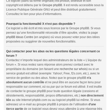
Ce logiciel (dans sa forme originale) est produit, distribué et son
copyright est détenu par le
Groupe phpBB
. Il est rendu accessible sous la
Licence Publique Générale GNU et peut être distribué gratuitement.
Consultez le lien pour plus d’informations.
Pourquoi la fonctionnalité X n’est pas disponible ?
Ce logiciel a été écrit et mis sous licence par le Groupe phpBB. Si vous
pensez qu’une fonctionnalité nécessite d’être ajoutée, visitez la page
phpBB Ideas Centre
(en anglais) où vous pouvez voter pour des idées
proposées ou suggérer de nouvelles fonctionnalités.
Qui contacter pour les abus ou les questions légales concernant ce
forum ?
Contactez n’importe lequel des administrateurs de la liste « L’équipe du
forum ». Si vous restez sans réponse alors prenez contact avec le
propriétaire du domaine (en faisant une
recherche sur whois
) ou si un
service gratuit est utilisé (exemple: Yahoo!, Free, f2s.com, etc.), avec le
service de gestion ou des abus. Notez que le groupe phpBB
n’a
absolument aucun contrôle
et ne peut être en aucune façon tenu pour
responsable sur
comment
,
où
ou
par qui
ce forum est utilisé. Il est inutile
de contacter le groupe phpBB pour toute question légale (cessions et
désistements, responsabilité, propos diffamatoires, etc.)
non directement
liée
au site Internet phpbb.com ou au logiciel phpBB lui-même. Si vous
adressez un e-mail au groupe phpBB à propos de l’utilisation
d’une
tierce partie
de ce logiciel vous devez vous attendre à une réponse très