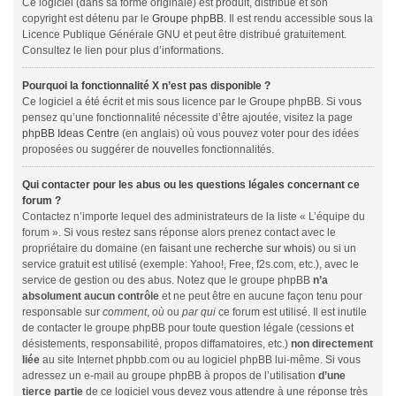
Ce logiciel (dans sa forme originale) est produit, distribué et son
copyright est détenu par le
Groupe phpBB
. Il est rendu accessible sous la
Licence Publique Générale GNU et peut être distribué gratuitement.
Consultez le lien pour plus d’informations.
Pourquoi la fonctionnalité X n’est pas disponible ?
Ce logiciel a été écrit et mis sous licence par le Groupe phpBB. Si vous
pensez qu’une fonctionnalité nécessite d’être ajoutée, visitez la page
phpBB Ideas Centre
(en anglais) où vous pouvez voter pour des idées
proposées ou suggérer de nouvelles fonctionnalités.
Qui contacter pour les abus ou les questions légales concernant ce
forum ?
Contactez n’importe lequel des administrateurs de la liste « L’équipe du
forum ». Si vous restez sans réponse alors prenez contact avec le
propriétaire du domaine (en faisant une
recherche sur whois
) ou si un
service gratuit est utilisé (exemple: Yahoo!, Free, f2s.com, etc.), avec le
service de gestion ou des abus. Notez que le groupe phpBB
n’a
absolument aucun contrôle
et ne peut être en aucune façon tenu pour
responsable sur
comment
,
où
ou
par qui
ce forum est utilisé. Il est inutile
de contacter le groupe phpBB pour toute question légale (cessions et
désistements, responsabilité, propos diffamatoires, etc.)
non directement
liée
au site Internet phpbb.com ou au logiciel phpBB lui-même. Si vous
adressez un e-mail au groupe phpBB à propos de l’utilisation
d’une
tierce partie
de ce logiciel vous devez vous attendre à une réponse très